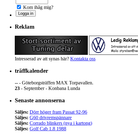
Kom ihåg mig?
Reklam
Intresserad av att synas här?
Kontakta oss
träffkalender
--
- Göteborgsträffen MAX Torpavallen.
23
- September - Konbana Lunda
Senaste annonserna
Säljes:
Dörr höger fram Passat 92-96
Säljes:
G60 drivremspännare
Säljes:
Corrado blinkers (nya i kartong)
Säljes:
Golf Cab 1.8 1988