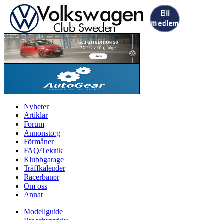
Nyheter
Artiklar
Forum
Annonstorg
Förmåner
FAQ/Teknik
Klubbgarage
Träffkalender
Racerbanor
Om oss
Annat
Modellguide