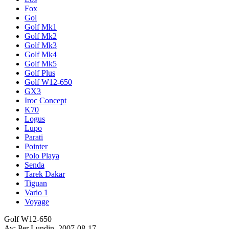
Fox
Gol
Golf Mk1
Golf Mk2
Golf Mk3
Golf Mk4
Golf Mk5
Golf Plus
Golf W12-650
GX3
Iroc Concept
K70
Logus
Lupo
Parati
Pointer
Polo Playa
Senda
Tarek Dakar
Tiguan
Vario 1
Voyage
Golf W12-650
Av: Per Lundin, 2007-08-17