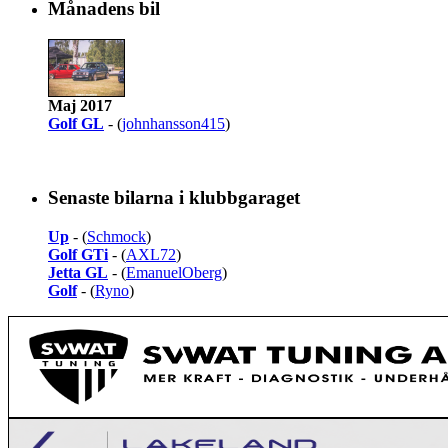
Månadens bil
Maj 2017
Golf GL
- (
johnhansson415
)
Senaste bilarna i klubbgaraget
Up
- (
Schmock
)
Golf GTi
- (
AXL72
)
Jetta GL
- (
EmanuelOberg
)
Golf
- (
Ryno
)