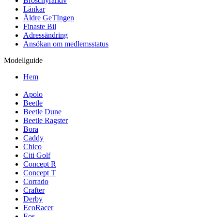
Broschyrarkiv
Länkar
Äldre GeTIngen
Finaste Bil
Adressändring
Ansökan om medlemsstatus
Modellguide
Hem
Apolo
Beetle
Beetle Dune
Beetle Ragster
Bora
Caddy
Chico
Citi Golf
Concept R
Concept T
Corrado
Crafter
Derby
EcoRacer
Eos