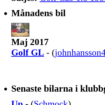
Månadens bil
Maj 2017
Golf GL
- (
johnhansson
Senaste bilarna i klub
Up
- (
Schmock
)