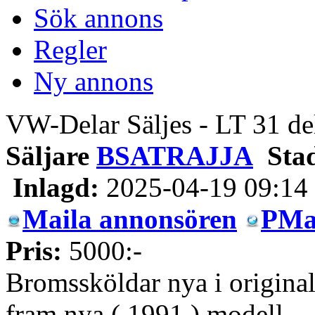
Sök annons
Regler
Ny annons
VW-Delar Säljes - LT 31 de
Säljare
BSATRAJJA
Sta
Inlagd:
2025-04-19 09:14
Maila annonsören
PMa
Pris:
5000:-
Bromssköldar nya i origina
fram nya.( 1991 ) modell.