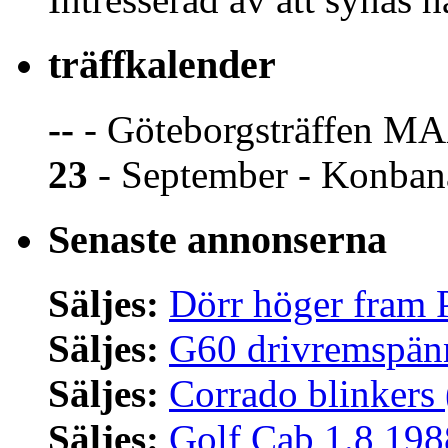
träffkalender
--
- Göteborgsträffen MA
23
- September - Konban
Senaste annonserna
Säljes:
Dörr höger fram 
Säljes:
G60 drivremspän
Säljes:
Corrado blinkers 
Säljes:
Golf Cab 1.8 198