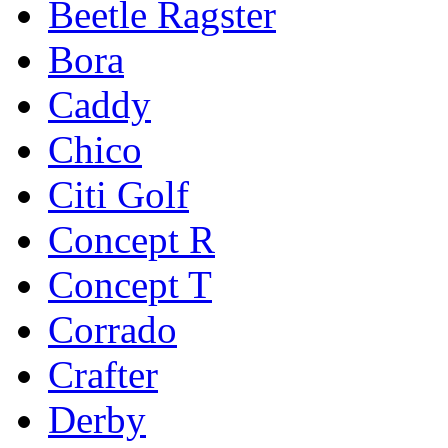
Beetle Ragster
Bora
Caddy
Chico
Citi Golf
Concept R
Concept T
Corrado
Crafter
Derby