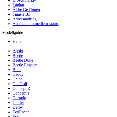
Broschyrarkiv
Länkar
Äldre GeTIngen
Finaste Bil
Adressändring
Ansökan om medlemsstatus
Modellguide
Hem
Apolo
Beetle
Beetle Dune
Beetle Ragster
Bora
Caddy
Chico
Citi Golf
Concept R
Concept T
Corrado
Crafter
Derby
EcoRacer
Eos