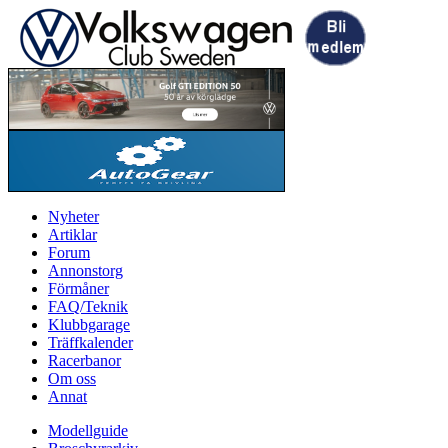
Nyheter
Artiklar
Forum
Annonstorg
Förmåner
FAQ/Teknik
Klubbgarage
Träffkalender
Racerbanor
Om oss
Annat
Modellguide