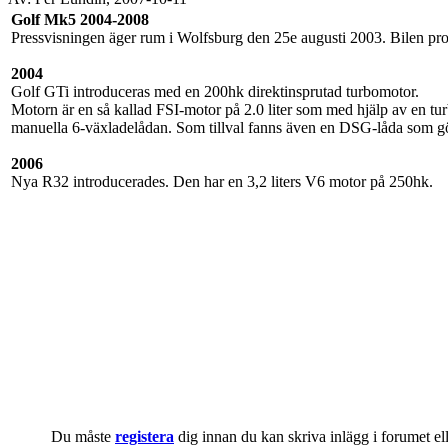
Golf Mk5 2004-2008
Pressvisningen äger rum i Wolfsburg den 25e augusti 2003. Bilen prod
2004
Golf GTi introduceras med en 200hk direktinsprutad turbomotor.
Motorn är en så kallad FSI-motor på 2.0 liter som med hjälp av en t
manuella 6-växladelådan. Som tillval fanns även en DSG-låda som gör
2006
Nya R32 introducerades. Den har en 3,2 liters V6 motor på 250hk.
Du måste
registera
dig innan du kan skriva inlägg i forumet e