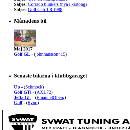
Säljes:
Corrado blinkers (nya i kartong)
Säljes:
Golf Cab 1.8 1988
Månadens bil
Maj 2017
Golf GL
- (
johnhansson415
)
Senaste bilarna i klubbgaraget
Up
- (
Schmock
)
Golf GTi
- (
AXL72
)
Jetta GL
- (
EmanuelOberg
)
Golf
- (
Ryno
)