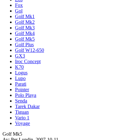
Fox
Gol
Golf Mk1
Golf Mk2
Golf Mk3
Golf Mk4
Golf Mk5
Golf Plus
Golf W12-650
GX3
Iroc Concept
K70
Logus
Lupo
Parati
Pointer
Polo Playa
Senda
Tarek Dakar
Tiguan
Vario 1
Voyage
Golf Mk5
Av: Per Lundin, 2007-10-11