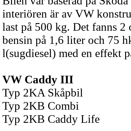
Bilen var baserad på Skôda 
interiören är av VW konstru
last på 500 kg. Det fanns 2 
bensin på 1,6 liter och 75 h
l(sugdiesel) med en effekt p
VW Caddy III
Typ 2KA Skåpbil
Typ 2KB Combi
Typ 2KB Caddy Life