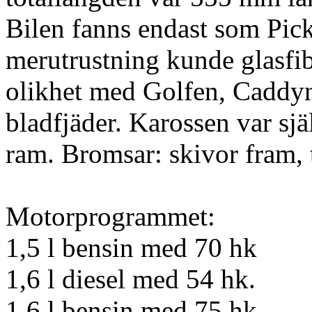
Bilen fanns endast som Pic
merutrustning kunde glasfib
olikhet med Golfen, Caddyn
bladfjäder. Karossen var sjä
ram. Bromsar: skivor fram,
Motorprogrammet:
1,5 l bensin med 70 hk
1,6 l diesel med 54 hk.
1,6 l bensin med 75 hk