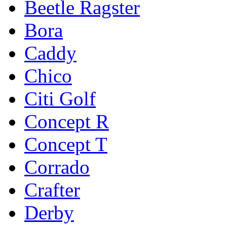
Beetle Ragster
Bora
Caddy
Chico
Citi Golf
Concept R
Concept T
Corrado
Crafter
Derby