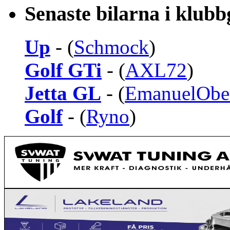
Senaste bilarna i klub
Up
- (
Schmock
)
Golf GTi
- (
AXL72
)
Jetta GL
- (
EmanuelObe
Golf
- (
Ryno
)