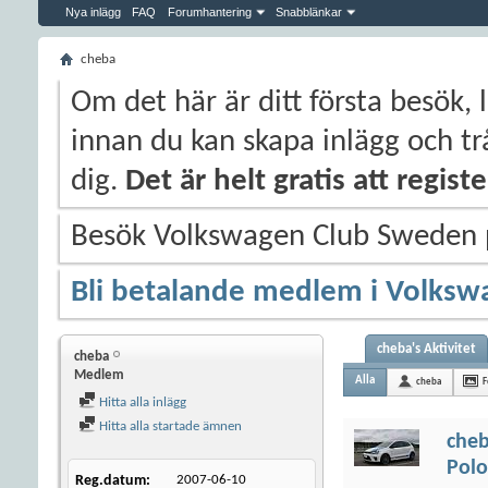
Nya inlägg
FAQ
Forumhantering
Snabblänkar
cheba
Om det här är ditt första besök, 
innan du kan skapa inlägg och trå
dig.
Det är helt gratis att regis
Besök Volkswagen Club Sweden
Bli betalande medlem i Volksw
cheba's Aktivitet
cheba
Medlem
Alla
cheba
F
Hitta alla inlägg
Hitta alla startade ämnen
che
Polo
Reg.datum
2007-06-10