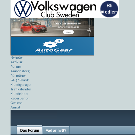
Nyheter
Artiklar
Forum
Annonstorg
Förmåner
FAQ/Teknik
Klubbgarage
Träffkalender
Klubbshop
Racerbanor
Om oss
Annat
Das Forum
Vad är nytt?