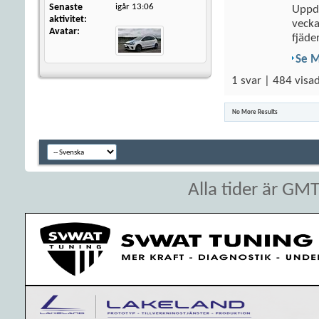
Senaste
igår
13:06
Uppda
aktivitet
vecka
Avatar
fjäde
Se 
1 svar | 484 visad
No More Results
Alla tider är GM