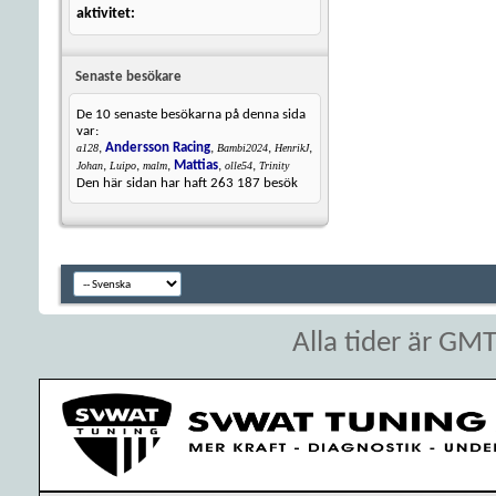
aktivitet
Senaste besökare
De 10 senaste besökarna på denna sida
var:
,
Andersson Racing
,
,
,
a128
Bambi2024
HenrikJ
,
,
,
Mattias
,
,
Johan
Luipo
malm
olle54
Trinity
Den här sidan har haft
263 187
besök
Alla tider är GM