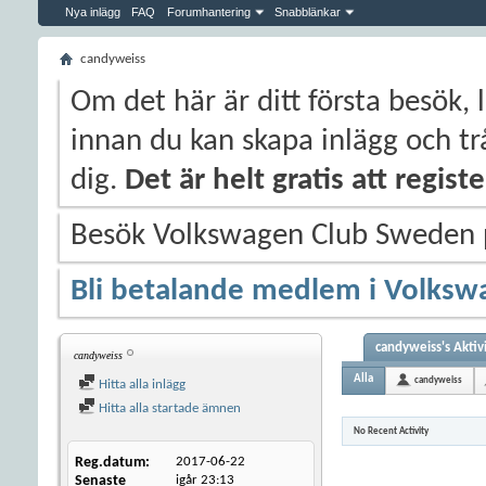
Nya inlägg
FAQ
Forumhantering
Snabblänkar
candyweiss
Om det här är ditt första besök, 
innan du kan skapa inlägg och trå
dig.
Det är helt gratis att regis
Besök Volkswagen Club Sweden
Bli betalande medlem i Volksw
candyweiss's Aktiv
candyweiss
Alla
candyweiss
Hitta alla inlägg
Hitta alla startade ämnen
No Recent Activity
Reg.datum
2017-06-22
Senaste
igår
23:13