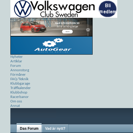
Nyheter
Artiklar
Forum
Annonstorg
Förmåner
FAQ/Teknik
Klubbgarage
Träffkalender
Klubbshop
Racerbanor
Om oss
Annat
Das Forum
Vad är nytt?