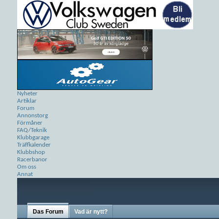
Nyheter
Artiklar
Forum
Annonstorg
Förmåner
FAQ/Teknik
Klubbgarage
Träffkalender
Klubbshop
Racerbanor
Om oss
Annat
Das Forum
Vad är nytt?