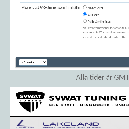
Visa endast FAQ-ämnen som innehåller
Något ord
...
Alla ord
Fullständig fras
Välj ett alternativ här för att ange h
med mest träffar men kanske med min
innehåller exakt det du söker efter.
Alla tider är GM