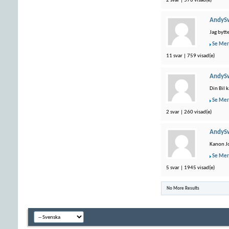
2 svar | 576 visad(e)
AndyS
Jag bytt
Se Mer
11 svar | 759 visad(e)
AndyS
Din Bil 
Se Mer
2 svar | 260 visad(e)
AndyS
Kanon Jo
Se Mer
5 svar | 1945 visad(e)
No More Results