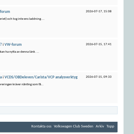
forum
2026-07-17,
15:08
riet) och tog inte ens laddning....
W?
i
VW-forum
2026-07-15,
17:41
kan ha nytta av denna länk. ...
la
i
VCDS/OBDeleven/Carista/VCP analysverktyg
2026-07-15,
09:33
breringen kräver nånting som få...
Kontakta oss
Volkswagen Club Sweden
Arkiv
Topp