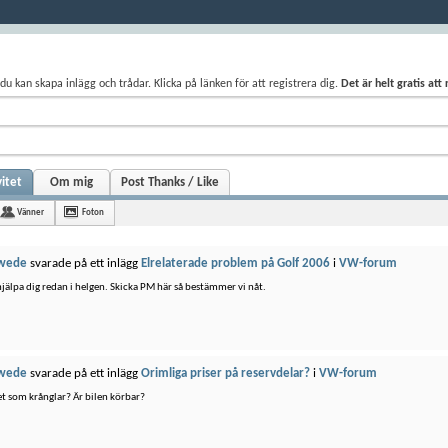
du kan skapa inlägg och trådar. Klicka på länken för att registrera dig.
Det är helt gratis att
itet
Om mig
Post Thanks / Like
Vänner
Foton
wede
svarade på ett inlägg
Elrelaterade problem på Golf 2006
i
VW-forum
hjälpa dig redan i helgen. Skicka PM här så bestämmer vi nåt.
wede
svarade på ett inlägg
Orimliga priser på reservdelar?
i
VW-forum
et som krånglar? Är bilen körbar?