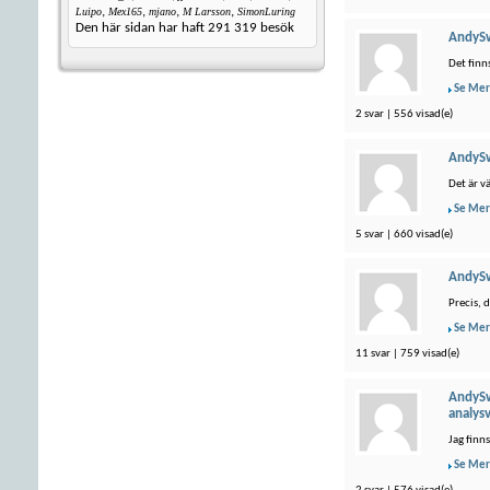
,
,
,
,
Luipo
Mex165
mjano
M Larsson
SimonLuring
Den här sidan har haft
291 319
besök
AndyS
Det finn
Se Mer
2 svar | 556 visad(e)
AndyS
Det är v
Se Mer
5 svar | 660 visad(e)
AndyS
Precis, d
Se Mer
11 svar | 759 visad(e)
AndyS
analys
Jag finn
Se Mer