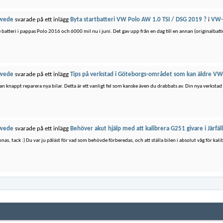
wede
svarade på ett inlägg
Byta startbatteri VW Polo AW 1.0 TSI / DSG 2019 ?
i
VW-
e batteri i pappas Polo 2016 och 6000 mil nu i juni. Det gav upp från en dag till en annan (originalbatte
wede
svarade på ett inlägg
Tips på verkstad i Göteborgs-området som kan äldre V
kan knappt reparera nya bilar. Detta är ett vanligt fel som kanske även du drabbats av. Din nya verkstad 
wede
svarade på ett inlägg
Behöver akut hjälp med att kalibrera G251 givare i Järfäl
nas, tack :) Du var ju påläst för vad som behövde förberedas, och att ställa bilen i absolut våg för kali