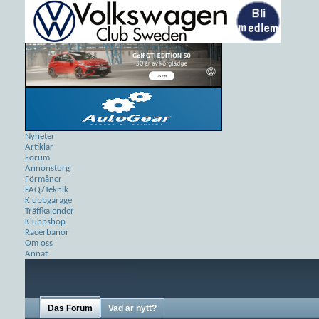
Nyheter
Artiklar
Forum
Annonstorg
Förmåner
FAQ/Teknik
Klubbgarage
Träffkalender
Klubbshop
Racerbanor
Om oss
Annat
Das Forum
Vad är nytt?