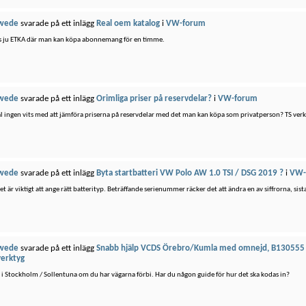
wede
svarade på ett inlägg
Real oem katalog
i
VW-forum
s ju ETKA där man kan köpa abonnemang för en timme.
wede
svarade på ett inlägg
Orimliga priser på reservdelar?
i
VW-forum
äl ingen vits med att jämföra priserna på reservdelar med det man kan köpa som privatperson? TS verkar 
wede
svarade på ett inlägg
Byta startbatteri VW Polo AW 1.0 TSI / DSG 2019 ?
i
VW-
et är viktigt att ange rätt batterityp. Beträffande serienummer räcker det att ändra en av siffrorna, sista
wede
svarade på ett inlägg
Snabb hjälp VCDS Örebro/Kumla med omnejd, B130555 e
verktyg
s i Stockholm / Sollentuna om du har vägarna förbi. Har du någon guide för hur det ska kodas in?