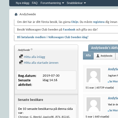
Nya inlägg
FAQ
Forumhantering
Snabblänkar
AndySwede
Om det här är ditt första besök, läs gärna
FAQn
. Du måste
registera
dig innan 
Besök Volkswagen Club Sweden på
Facebook
och gilla oss där!
Bli betalande medlem i Volkswagen Club Sweden idag!
AndySwede's Aktiv
AndySwede
Alla
AndySwede
Hitta alla inlägg
Hitta alla startade ämnen
AndyS
Reg.datum
2019-07-30
Jag kan 
Senaste
idag
14:16
Se Mer
aktivitet
51 svar | 60739 visad(e)
AndyS
Senaste besökare
Vad är d
De 10 senaste besökarna på denna sida
Se Mer
var:
,
,
,
,
,
5 svar | 660 visad(e)
Christian_G
HenrikJ
jjaaiiss98
JS74
KG145