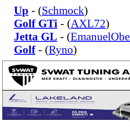
Up
- (
Schmock
)
Golf GTi
- (
AXL72
)
Jetta GL
- (
EmanuelObe
Golf
- (
Ryno
)