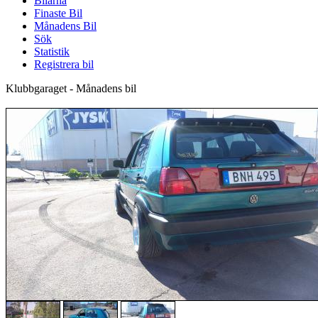
Bilarna
Finaste Bil
Månadens Bil
Sök
Statistik
Registrera bil
Klubbgaraget - Månadens bil