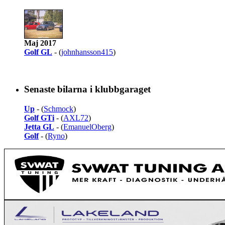
Maj 2017
Golf GL
- (
johnhansson415
)
Senaste bilarna i klubbgaraget
Up
- (
Schmock
)
Golf GTi
- (
AXL72
)
Jetta GL
- (
EmanuelOberg
)
Golf
- (
Ryno
)