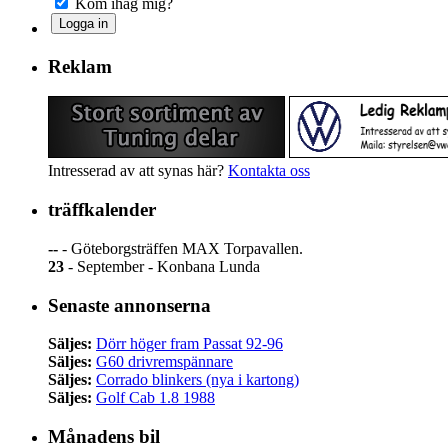
Kom ihåg mig?
Reklam
Intresserad av att synas här?
Kontakta oss
träffkalender
--
- Göteborgsträffen MAX Torpavallen.
23
- September - Konbana Lunda
Senaste annonserna
Säljes:
Dörr höger fram Passat 92-96
Säljes:
G60 drivremspännare
Säljes:
Corrado blinkers (nya i kartong)
Säljes:
Golf Cab 1.8 1988
Månadens bil