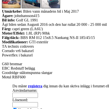
Utmärkelse:
Bilen vann månadens bil i Maj 2017
Ägare:
johnhansson415
Bil info:
Golf GL 1991
Ägt bilen sedan Augusti 2016 och den har rullat 20 000 - 25 000 mil
Färg:
capri green (LA6U)
Motor/Effekt:
1.8L (RP) 90hk
Fälg/däck:
BBS RM 012 15x8.5 Nankang NS-II 185/45/15
Modifikationer:
GTI exteriör
TA technix coilovers
Corrado vr6 bakaxel
Powerflex i bakaxel
G60 bromsar
EBC Redstuff belägg
Goodridge stålomspunna slangar
Motul RBF600
Du måste
registera
dig innan du kan skriva inlägg i forumet e
Användarnamn:
Lösenord: