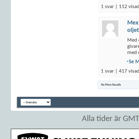
1 svar | 112 visad
Mex
olje
Med o
givar
med o
Se 
1 svar | 417 visad
No More Results
Alla tider är GM