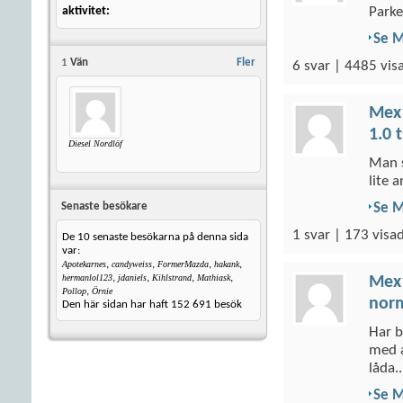
aktivitet
Parke
Se 
1
Vän
Fler
6 svar | 4485 vis
Mex
1.0 
Diesel Nordlöf
Man s
lite 
Se 
Senaste besökare
1 svar | 173 visad
De 10 senaste besökarna på denna sida
var:
,
,
,
,
Apotekarnes
candyweiss
FormerMazda
hakank
,
,
,
,
hermanlol123
jdaniels
Kihlstrand
Mathiask
Mex
,
Pollop
Örnie
norm
Den här sidan har haft
152 691
besök
Har b
med a
låda..
Se 