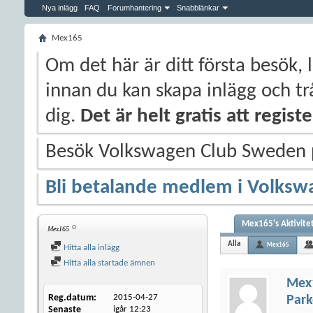
Nya inlägg
FAQ
Forumhantering
Snabblänkar
Mex165
Om det här är ditt första besök, 
innan du kan skapa inlägg och trå
dig.
Det är helt gratis att regis
Besök Volkswagen Club Sweden
Bli betalande medlem i Volksw
Mex165's Aktivite
Mex165
Alla
Mex165
Hitta alla inlägg
Hitta alla startade ämnen
Mex
Reg.datum
2015-04-27
Park
Senaste
igår
12:23