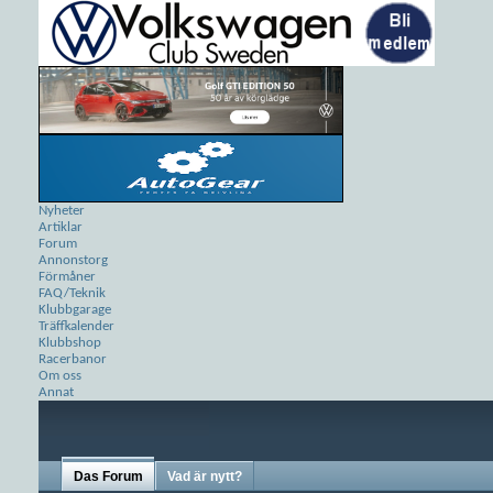
Nyheter
Artiklar
Forum
Annonstorg
Förmåner
FAQ/Teknik
Klubbgarage
Träffkalender
Klubbshop
Racerbanor
Om oss
Annat
Das Forum
Vad är nytt?