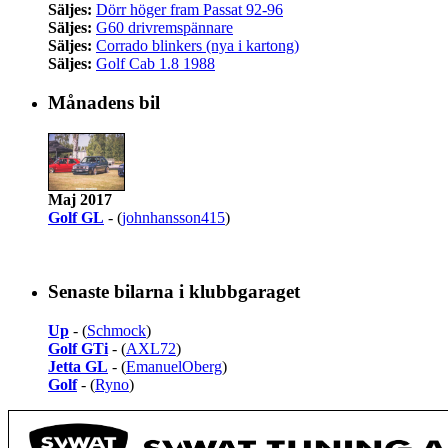
Säljes:
Dörr höger fram Passat 92-96
Säljes:
G60 drivremspännare
Säljes:
Corrado blinkers (nya i kartong)
Säljes:
Golf Cab 1.8 1988
Månadens bil
Maj 2017
Golf GL
- (
johnhansson415
)
Senaste bilarna i klubbgaraget
Up
- (
Schmock
)
Golf GTi
- (
AXL72
)
Jetta GL
- (
EmanuelOberg
)
Golf
- (
Ryno
)