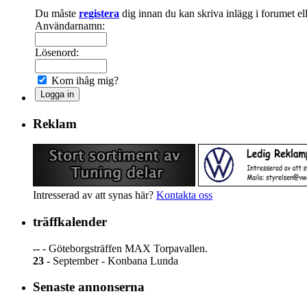
Du måste
registera
dig innan du kan skriva inlägg i forumet e
Användarnamn:
Lösenord:
Kom ihåg mig?
Reklam
Intresserad av att synas här?
Kontakta oss
träffkalender
--
- Göteborgsträffen MAX Torpavallen.
23
- September - Konbana Lunda
Senaste annonserna