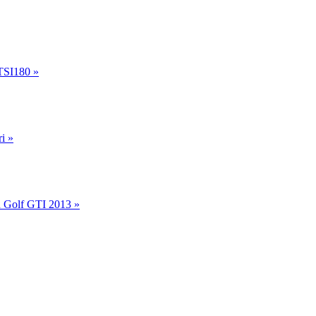
TSI180 »
i »
 Golf GTI 2013 »