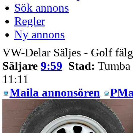
Sök annons
Regler
Ny annons
VW-Delar Säljes - Golf fälga
Säljare
9:59
Stad:
Tumb
11:11
Maila annonsören
PMa