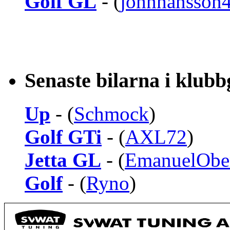
Golf GL
- (
johnhansson
Senaste bilarna i klub
Up
- (
Schmock
)
Golf GTi
- (
AXL72
)
Jetta GL
- (
EmanuelObe
Golf
- (
Ryno
)