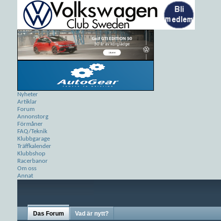
Nyheter
Artiklar
Forum
Annonstorg
Förmåner
FAQ/Teknik
Klubbgarage
Träffkalender
Klubbshop
Racerbanor
Om oss
Annat
Das Forum
Vad är nytt?