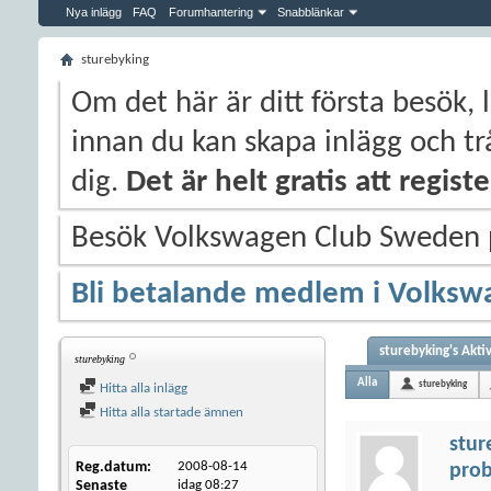
Nya inlägg
FAQ
Forumhantering
Snabblänkar
sturebyking
Om det här är ditt första besök, 
innan du kan skapa inlägg och trå
dig.
Det är helt gratis att regis
Besök Volkswagen Club Sweden
Bli betalande medlem i Volksw
sturebyking's Aktiv
sturebyking
Alla
sturebyking
Hitta alla inlägg
Hitta alla startade ämnen
stur
Reg.datum
2008-08-14
prob
Senaste
idag
08:27