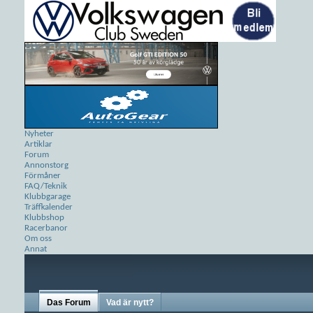
Nyheter
Artiklar
Forum
Annonstorg
Förmåner
FAQ/Teknik
Klubbgarage
Träffkalender
Klubbshop
Racerbanor
Om oss
Annat
Das Forum
Vad är nytt?