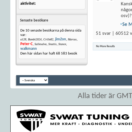
aktivitet
Kansk
någon
osv)?.
Senaste besökare
Se 
De 10 senaste besökarna på denna sida
51 svar | 60512 v
var:
,
,
,
jimZon
,
,
a128
Bambi2024
Crille82
Marcus
Peter-C
,
,
,
,
Sallesalva
Snuttis
Stance
No More Results
walkmann
Den här sidan har haft
68 583
besök
Alla tider är GM