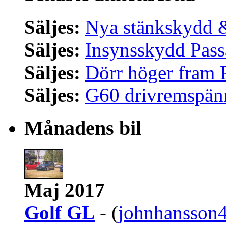
Säljes:
Nya stänkskydd &
Säljes:
Insynsskydd Pass
Säljes:
Dörr höger fram 
Säljes:
G60 drivremspän
Månadens bil
Maj 2017
Golf GL
- (
johnhansson