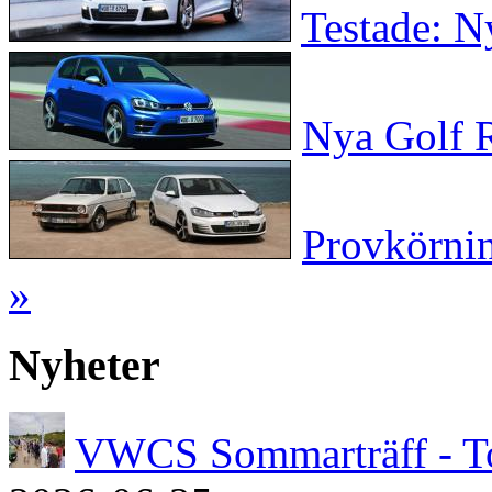
Testade: N
Nya Golf R
Provkörni
»
Nyheter
VWCS Sommarträff - T