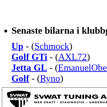
Senaste bilarna i klub
Up
- (
Schmock
)
Golf GTi
- (
AXL72
)
Jetta GL
- (
EmanuelObe
Golf
- (
Ryno
)