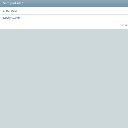
Vem postade?
greyroger
AndySwede
Visa