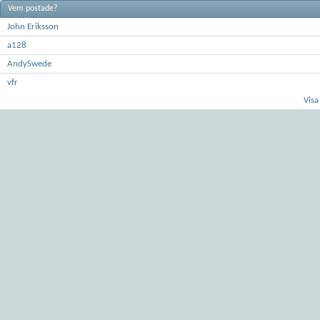
Vem postade?
John Eriksson
a128
AndySwede
vfr
Visa