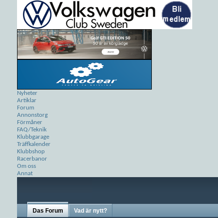
Nyheter
Artiklar
Forum
Annonstorg
Förmåner
FAQ/Teknik
Klubbgarage
Träffkalender
Klubbshop
Racerbanor
Om oss
Annat
Das Forum
Vad är nytt?