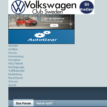
Nyheter
Artiklar
Forum
Annonstorg
Förmåner
FAQ/Teknik
Klubbgarage
Träffkalender
Klubbshop
Racerbanor
Om oss
Annat
Das Forum
Vad är nytt?