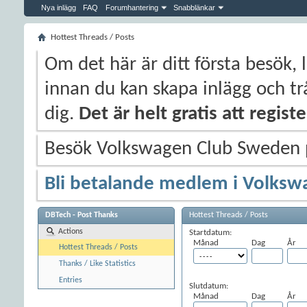
Nya inlägg
FAQ
Forumhantering
Snabblänkar
Hottest Threads / Posts
Om det här är ditt första besök, 
innan du kan skapa inlägg och trå
dig.
Det är helt gratis att regis
Besök Volkswagen Club Sweden
Bli betalande medlem i Volksw
DBTech - Post Thanks
Hottest Threads / Posts
Actions
Startdatum:
Månad
Dag
År
Hottest Threads / Posts
Thanks / Like Statistics
Entries
Slutdatum:
Månad
Dag
År