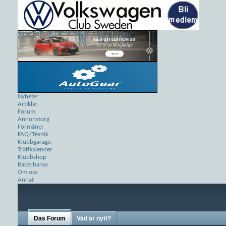
Nyheter
Artiklar
Forum
Annonstorg
Förmåner
FAQ/Teknik
Klubbgarage
Träffkalender
Klubbshop
Racerbanor
Om oss
Annat
Das Forum
Vad är nytt?