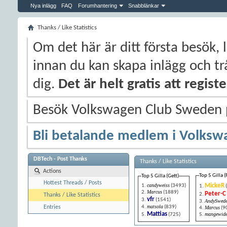
Nya inlägg
FAQ
Forumhantering
Snabblänkar
Thanks / Like Statistics
Om det här är ditt första besök, 
innan du kan skapa inlägg och trå
dig.
Det är helt gratis att regis
Besök Volkswagen Club Sweden
Bli betalande medlem i Volksw
DBTech - Post Thanks
Thanks / Like Statistics
Actions
Top 5 Gilla (
Top 5 Gilla (Gett)
Hottest Threads / Posts
candyweiss
MickeR
(3493)
Marcus
(1889)
Peter-C
Thanks / Like Statistics
vfr
(1541)
AndySwed
matsola
(839)
Entries
Marcus
(9
Mattias
mangewid
(725)