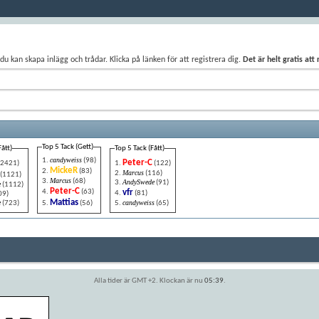
du kan skapa inlägg och trådar. Klicka på länken för att registrera dig.
Det är helt gratis att
Top 5 Tack (Gett)
Fått)
Top 5 Tack (Fått)
candyweiss
(98)
Peter-C
(2421)
(122)
MickeR
(83)
Marcus
(116)
(1121)
Marcus
(68)
AndySwede
(91)
e
(1112)
Peter-C
(63)
vfr
(81)
09)
Mattias
e
candyweiss
(723)
(56)
(65)
Alla tider är GMT +2. Klockan är nu
05:39
.