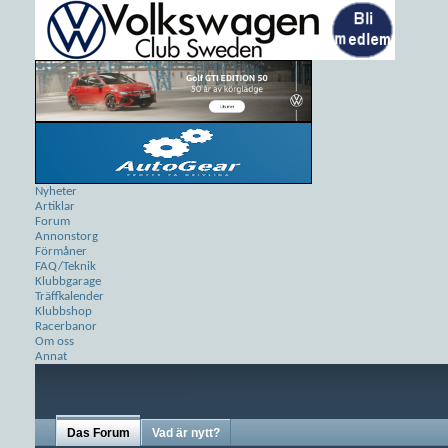
Nyheter
Artiklar
Forum
Annonstorg
Förmåner
FAQ/Teknik
Klubbgarage
Träffkalender
Klubbshop
Racerbanor
Om oss
Annat
Das Forum
Vad är nytt?