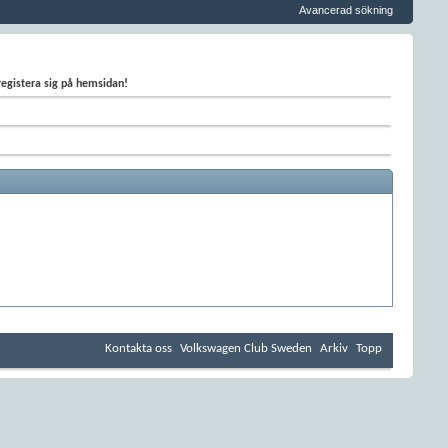
Avancerad sökning
 registera sig på hemsidan!
Kontakta oss
Volkswagen Club Sweden
Arkiv
Topp