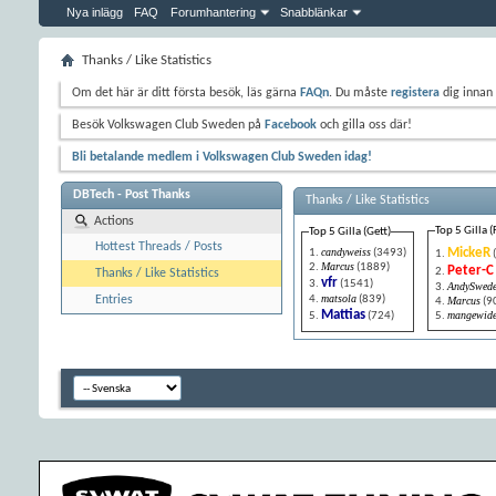
Nya inlägg
FAQ
Forumhantering
Snabblänkar
Thanks / Like Statistics
Om det här är ditt första besök, läs gärna
FAQn
. Du måste
registera
dig innan 
Besök Volkswagen Club Sweden på
Facebook
och gilla oss där!
Bli betalande medlem i Volkswagen Club Sweden idag!
DBTech - Post Thanks
Thanks / Like Statistics
Actions
Top 5 Gilla (
Top 5 Gilla (Gett)
Hottest Threads / Posts
candyweiss
MickeR
(3493)
Marcus
(1889)
Peter-C
Thanks / Like Statistics
vfr
(1541)
AndySwed
matsola
(839)
Entries
Marcus
(9
Mattias
mangewid
(724)