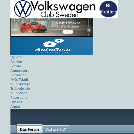
Nyheter
Artiklar
Forum
Annonstorg
Förmåner
FAQ/Teknik
Klubbgarage
Träffkalender
Klubbshop
Racerbanor
Om oss
Annat
Das Forum
Vad är nytt?