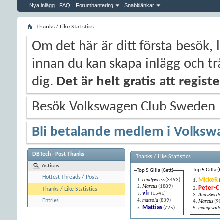
Nya inlägg
FAQ
Forumhantering
Snabblänkar
Thanks / Like Statistics
Om det här är ditt första besök, 
innan du kan skapa inlägg och trå
dig.
Det är helt gratis att regis
Besök Volkswagen Club Sweden
Bli betalande medlem i Volksw
DBTech - Post Thanks
Thanks / Like Statistics
Actions
Top 5 Gilla (
Top 5 Gilla (Gett)
Hottest Threads / Posts
candyweiss
MickeR
(3493)
Marcus
(1889)
Peter-C
Thanks / Like Statistics
vfr
(1541)
AndySwed
matsola
(839)
Entries
Marcus
(9
Mattias
mangewid
(725)