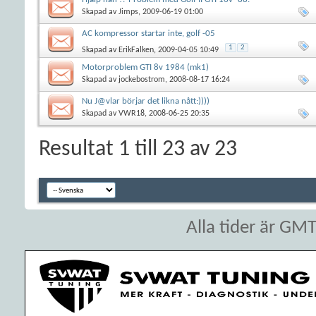
Skapad av
Jimps
, 2009-06-19 01:00
AC kompressor startar inte, golf -05
1
2
Skapad av
ErikFalken
, 2009-04-05 10:49
Motorproblem GTI 8v 1984 (mk1)
Skapad av
jockebostrom
, 2008-08-17 16:24
Nu J@vlar börjar det likna nått:))))
Skapad av
VWR18
, 2008-06-25 20:35
Resultat 1 till 23 av 23
Alla tider är GM