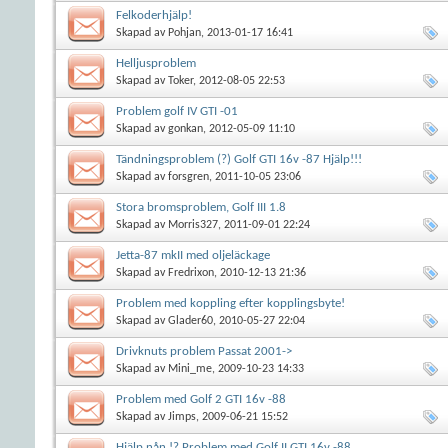
Felkoderhjälp!
Skapad av
Pohjan
, 2013-01-17 16:41
Helljusproblem
Skapad av
Toker
, 2012-08-05 22:53
Problem golf IV GTI -01
Skapad av
gonkan
, 2012-05-09 11:10
Tändningsproblem (?) Golf GTI 16v -87 Hjälp!!!
Skapad av
forsgren
, 2011-10-05 23:06
Stora bromsproblem, Golf III 1.8
Skapad av
Morris327
, 2011-09-01 22:24
Jetta-87 mkII med oljeläckage
Skapad av
Fredrixon
, 2010-12-13 21:36
Problem med koppling efter kopplingsbyte!
Skapad av
Glader60
, 2010-05-27 22:04
Drivknuts problem Passat 2001->
Skapad av
Mini_me
, 2009-10-23 14:33
Problem med Golf 2 GTI 16v -88
Skapad av
Jimps
, 2009-06-21 15:52
Hjälp nån !? Problem med Golf II GTI 16v -88.