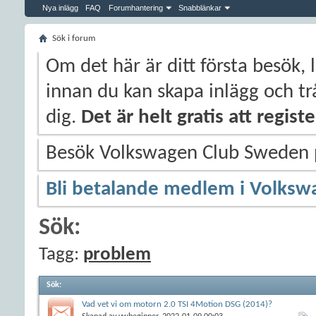
Nya inlägg
FAQ
Forumhantering
Snabblänkar
Sök i forum
Om det här är ditt första besök, 
innan du kan skapa inlägg och trå
dig.
Det är helt gratis att regis
Besök Volkswagen Club Sweden
Bli betalande medlem i Volksw
Sök:
Tagg:
problem
Sök
:
Vad vet vi om motorn 2.0 TSI 4Motion DSG (2014)?