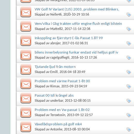
Skapad av
vwbeginner
, 2022-01-09 00:03
VW Golf IV Variant (1J5) 2003, problem med Blinkers,
Vindrutetorkare och fläkt
Skapad av
Nelle46
, 2020-10-29 10:56
Vem/vilka i Gbg trakten utför engine flush enligt bilstein
Skapad av
Matte82
, 2017-11-14 22:36
Inkoppling av fjärrstyrt C-lås Passat 1.8T 99
Skapad av
abrojer
, 2017-01-02 06:31
bilens innerbelysning funkar endast vid helljus golf iv
Skapad av
ragelgolfivgti
, 2016-10-13 17:26
Tjutande ljud från motorn
Skapad av
Emill
, 2016-04-18 20:49
Problem med värme Passat 1-8t 00
Skapad av
Rimax
, 2015-09-23 04:59
Passat 00 tdi krångel abs
Skapad av
underbar
, 2013-12-08 00:15
Problem med en Vw passat 1.8t-02
Skapad av
Teroxtosin
, 2013-09-12 22:57
Växellådsproblem på golf mk4
Skapad av
Antonlw
, 2013-08-10 00:04