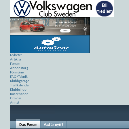
Nyheter
Artiklar
Forum
Annonstorg
Förmåner
FAQ/Teknik
Klubbgarage
Träffkalender
Klubbshop
Racerbanor
Om oss
Annat
Das Forum
Vad är nytt?