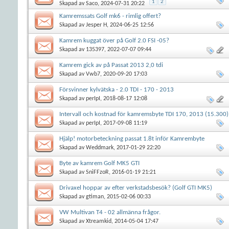
1
2
Skapad av
Saco
, 2024-07-31 20:22
Kamremssats Golf mk6 - rimlig offert?
Skapad av
Jesper H
, 2024-06-25 12:56
Kamrem kuggat över på Golf 2.0 FSI -05?
Skapad av
135397
, 2022-07-07 09:44
Kamrem gick av på Passat 2013 2,0 tdi
Skapad av
Vwb7
, 2020-09-20 17:03
Försvinner kylvätska - 2.0 TDI - 170 - 2013
Skapad av
perIpI
, 2018-08-17 12:08
Intervall och kostnad för kamremsbyte TDI 170, 2013 (15.300)
Skapad av
perIpI
, 2017-09-08 11:19
Hjälp! motorbeteckning passat 1.8t inför Kamrembyte
Skapad av
Weddmark
, 2017-01-29 22:20
Byte av kamrem Golf MK5 GTI
Skapad av
SniFFzoR
, 2016-01-19 21:21
Drivaxel hoppar av efter verkstadsbesök? (Golf GTI MK5)
Skapad av
gtiman
, 2015-02-06 00:33
VW Multivan T4 - 02 allmänna frågor.
Skapad av
Xtreamkid
, 2014-05-04 17:47