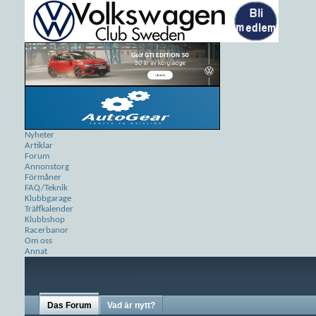
Nyheter
Artiklar
Forum
Annonstorg
Förmåner
FAQ/Teknik
Klubbgarage
Träffkalender
Klubbshop
Racerbanor
Om oss
Annat
Das Forum
Vad är nytt?