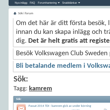
Nya inlägg
FAQ
Forumhantering
Snabblänkar
Sök i forum
Om det här är ditt första besök, 
innan du kan skapa inlägg och trå
dig.
Det är helt gratis att regis
Besök Volkswagen Club Sweden
Bli betalande medlem i Volksw
Sök:
Tagg:
kamrem
Sök
:
Passat 2014 TDI - kamrem gick av under körning