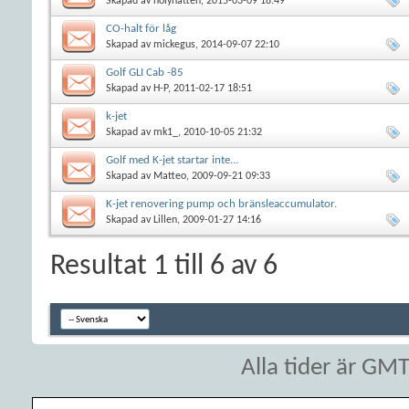
Skapad av
holyhatten
, 2015-03-09 18:49
CO-halt för låg
Skapad av
mickegus
, 2014-09-07 22:10
Golf GLI Cab -85
Skapad av
H-P
, 2011-02-17 18:51
k-jet
Skapad av
mk1_
, 2010-10-05 21:32
Golf med K-jet startar inte...
Skapad av
Matteo
, 2009-09-21 09:33
K-jet renovering pump och bränsleaccumulator.
Skapad av
Lillen
, 2009-01-27 14:16
Resultat 1 till 6 av 6
Alla tider är GM