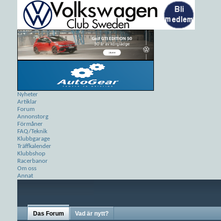
Nyheter
Artiklar
Forum
Annonstorg
Förmåner
FAQ/Teknik
Klubbgarage
Träffkalender
Klubbshop
Racerbanor
Om oss
Annat
Das Forum
Vad är nytt?