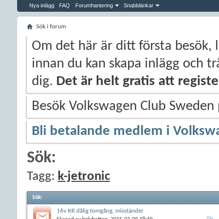
Nya inlägg
FAQ
Forumhantering
Snabblänkar
Sök i forum
Om det här är ditt första besök, 
innan du kan skapa inlägg och trå
dig.
Det är helt gratis att regis
Besök Volkswagen Club Sweden
Bli betalande medlem i Volksw
Sök:
Tagg:
k-jetronic
Sök
:
16v KR dålig tomgång, misständer