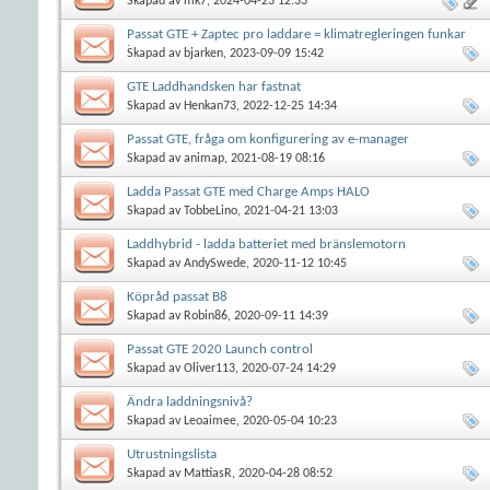
Skapad av
mk7
, 2024-04-23 12:33
Passat GTE + Zaptec pro laddare = klimatregleringen funkar
inte
Skapad av
bjarken
, 2023-09-09 15:42
GTE Laddhandsken har fastnat
Skapad av
Henkan73
, 2022-12-25 14:34
Passat GTE, fråga om konfigurering av e-manager
Skapad av
animap
, 2021-08-19 08:16
Ladda Passat GTE med Charge Amps HALO
Skapad av
TobbeLino
, 2021-04-21 13:03
Laddhybrid - ladda batteriet med bränslemotorn
Skapad av
AndySwede
, 2020-11-12 10:45
Köpråd passat B8
Skapad av
Robin86
, 2020-09-11 14:39
Passat GTE 2020 Launch control
Skapad av
Oliver113
, 2020-07-24 14:29
Ändra laddningsnivå?
Skapad av
Leoaimee
, 2020-05-04 10:23
Utrustningslista
Skapad av
MattiasR
, 2020-04-28 08:52