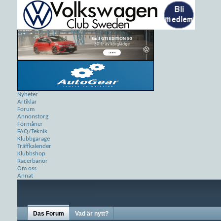
Nyheter
Artiklar
Forum
Annonstorg
Förmåner
FAQ/Teknik
Klubbgarage
Träffkalender
Klubbshop
Racerbanor
Om oss
Annat
Das Forum
Vad är nytt?