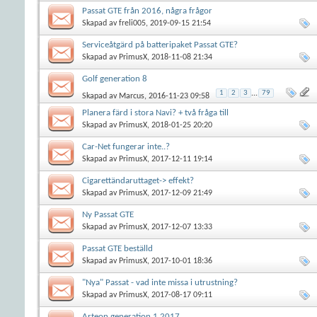
Passat GTE från 2016, några frågor
Skapad av
freli005
, 2019-09-15 21:54
Serviceåtgärd på batteripaket Passat GTE?
Skapad av
PrimusX
, 2018-11-08 21:34
Golf generation 8
1
2
3
...
79
Skapad av
Marcus
, 2016-11-23 09:58
Planera färd i stora Navi? + två fråga till
Skapad av
PrimusX
, 2018-01-25 20:20
Car-Net fungerar inte..?
Skapad av
PrimusX
, 2017-12-11 19:14
Cigarettändaruttaget-> effekt?
Skapad av
PrimusX
, 2017-12-09 21:49
Ny Passat GTE
Skapad av
PrimusX
, 2017-12-07 13:33
Passat GTE beställd
Skapad av
PrimusX
, 2017-10-01 18:36
"Nya" Passat - vad inte missa i utrustning?
Skapad av
PrimusX
, 2017-08-17 09:11
Arteon generation 1 2017