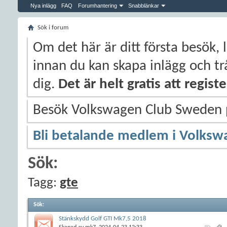
Nya inlägg
FAQ
Forumhantering
Snabblänkar
Sök i forum
Om det här är ditt första besök, 
innan du kan skapa inlägg och trå
dig.
Det är helt gratis att regis
Besök Volkswagen Club Sweden
Bli betalande medlem i Volksw
Sök:
Tagg:
gte
Sök
:
Stänkskydd Golf GTI Mk7,5 2018