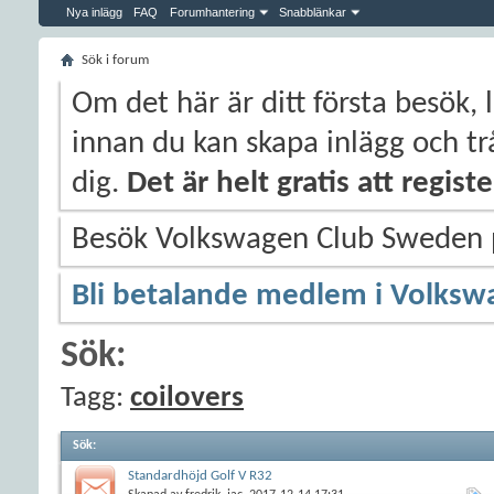
Nya inlägg
FAQ
Forumhantering
Snabblänkar
Sök i forum
Om det här är ditt första besök, 
innan du kan skapa inlägg och trå
dig.
Det är helt gratis att regis
Besök Volkswagen Club Sweden
Bli betalande medlem i Volksw
Sök:
Tagg:
coilovers
Sök
:
Standardhöjd Golf V R32