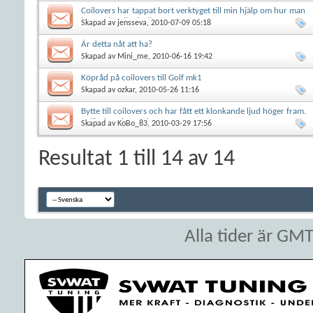
Coilovers har tappat bort verktyget till min hjälp om hur man
kan sänka eller höjja
Skapad av
jensseva
, 2010-07-09 05:18
Är detta nåt att ha?
Skapad av
Mini_me
, 2010-06-16 19:42
Köpråd på coilovers till Golf mk1
Skapad av
ozkar
, 2010-05-26 11:16
Bytte till coilovers och har fått ett klonkande ljud höger fram.
golf mk4 v6 4motion
Skapad av
KoBo_83
, 2010-03-29 17:56
Resultat 1 till 14 av 14
Alla tider är GM