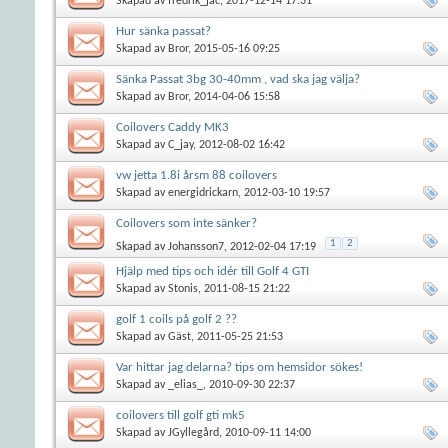
Skapad av
fredrik_jac
, 2017-12-14 17:31
Hur sänka passat?
Skapad av
Bror
, 2015-05-16 09:25
Sänka Passat 3bg 30-40mm , vad ska jag välja?
Skapad av
Bror
, 2014-04-06 15:58
Coilovers Caddy MK3
Skapad av
C_jay
, 2012-08-02 16:42
vw jetta 1.8i årsm 88 coilovers
Skapad av
energidrickarn
, 2012-03-10 19:57
Coilovers som inte sänker?
1
2
Skapad av
Johansson7
, 2012-02-04 17:19
Hjälp med tips och idér till Golf 4 GTI
Skapad av
Stonis
, 2011-08-15 21:22
golf 1 coils på golf 2 ??
Skapad av
Gäst
, 2011-05-25 21:53
Var hittar jag delarna? tips om hemsidor sökes!
Skapad av
_elias_
, 2010-09-30 22:37
coilovers till golf gti mk5
Skapad av
JGyllegård
, 2010-09-11 14:00