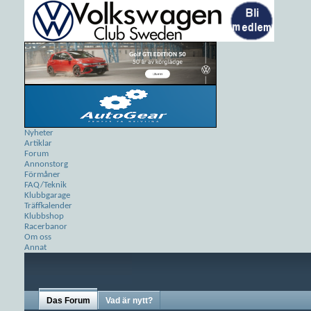
Nyheter
Artiklar
Forum
Annonstorg
Förmåner
FAQ/Teknik
Klubbgarage
Träffkalender
Klubbshop
Racerbanor
Om oss
Annat
Das Forum
Vad är nytt?