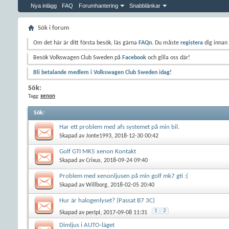
Nya inlägg
FAQ
Forumhantering
Snabblänkar
Sök i forum
Om det här är ditt första besök, läs gärna
FAQn
. Du måste
registera
dig innan 
Besök Volkswagen Club Sweden på
Facebook
och gilla oss där!
Bli betalande medlem i Volkswagen Club Sweden idag!
Sök:
Tagg:
xenon
Sök
:
Har ett problem med afs systemet på min bil.
Skapad av
Jonte1993
, 2018-12-30 00:42
Golf GTI MK5 xenon Kontakt
Skapad av
Crixus
, 2018-09-24 09:40
Problem med xenonljusen på min golf mk7 gti :(
Skapad av
Willborg
, 2018-02-05 20:40
Hur är halogenlyset? (Passat B7 3C)
1
2
Skapad av
perIpI
, 2017-09-08 11:31
Dimljus i AUTO-läget