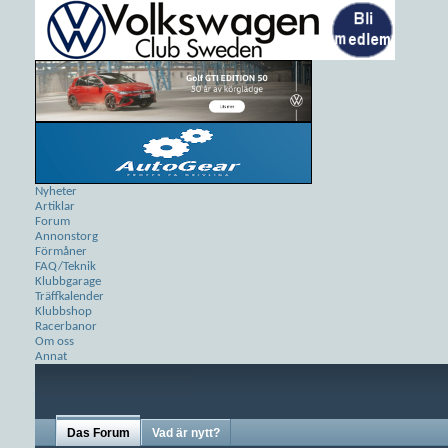
Nyheter
Artiklar
Forum
Annonstorg
Förmåner
FAQ/Teknik
Klubbgarage
Träffkalender
Klubbshop
Racerbanor
Om oss
Annat
Das Forum
Vad är nytt?