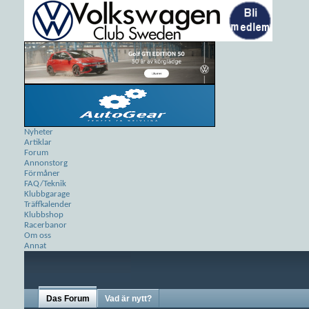
Nyheter
Artiklar
Forum
Annonstorg
Förmåner
FAQ/Teknik
Klubbgarage
Träffkalender
Klubbshop
Racerbanor
Om oss
Annat
Das Forum
Vad är nytt?