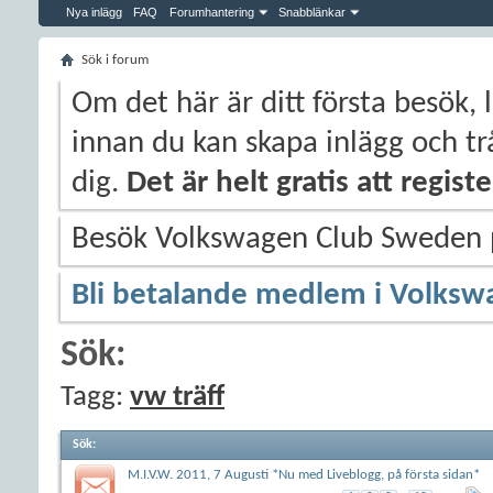
Nya inlägg
FAQ
Forumhantering
Snabblänkar
Sök i forum
Om det här är ditt första besök, 
innan du kan skapa inlägg och trå
dig.
Det är helt gratis att regis
Besök Volkswagen Club Sweden
Bli betalande medlem i Volksw
Sök:
Tagg:
vw träff
Sök
:
M.I.V.W. 2011, 7 Augusti *Nu med Liveblogg, på första sidan*