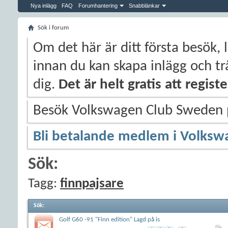
Nya inlägg
FAQ
Forumhantering
Snabblänkar
Sök i forum
Om det här är ditt första besök, 
innan du kan skapa inlägg och trå
dig.
Det är helt gratis att regis
Besök Volkswagen Club Sweden
Bli betalande medlem i Volksw
Sök:
Tagg:
finnpajsare
Sök
:
Golf G60 -91 "Finn edition" Lagd på is