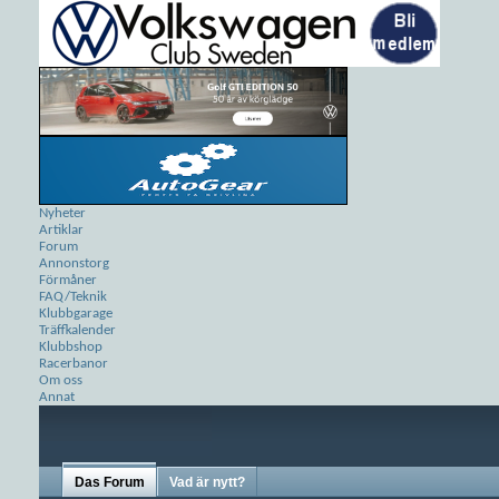
Nyheter
Artiklar
Forum
Annonstorg
Förmåner
FAQ/Teknik
Klubbgarage
Träffkalender
Klubbshop
Racerbanor
Om oss
Annat
Das Forum
Vad är nytt?