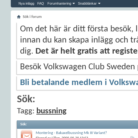
Nya inlägg
FAQ
Forumhantering
Snabblänkar
Sök i forum
Om det här är ditt första besök, 
innan du kan skapa inlägg och trå
dig.
Det är helt gratis att regis
Besök Volkswagen Club Sweden
Bli betalande medlem i Volksw
Sök:
Tagg:
bussning
Sök
:
Montering - Bakaxelbussning Mk III Variant?