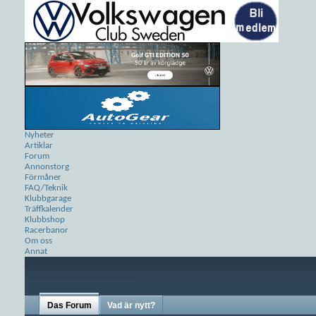
Nyheter
Artiklar
Forum
Annonstorg
Förmåner
FAQ/Teknik
Klubbgarage
Träffkalender
Klubbshop
Racerbanor
Om oss
Annat
Das Forum
Vad är nytt?