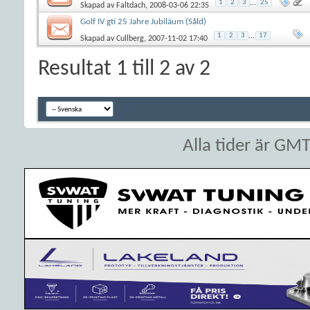
1
2
3
...
25
Skapad av
Faltdach
, 2008-03-06 22:35
Golf IV gti 25 Jahre Jubiläum (Såld)
1
2
3
...
17
Skapad av
Cullberg
, 2007-11-02 17:40
Resultat 1 till 2 av 2
Alla tider är GM