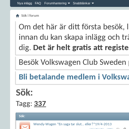
Nya inlägg
FAQ
Forumhantering
Snabblänkar
Sök i forum
Om det här är ditt första besök, 
innan du kan skapa inlägg och trå
dig.
Det är helt gratis att regis
Besök Volkswagen Club Sweden
Bli betalande medlem i Volksw
Sök:
Tagg:
337
Sök
:
Wendy-Wagen *En saga tar slut... eller?*19/4-2013