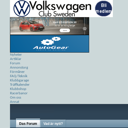
Nyheter
Artiklar
Forum
Annonstorg
Förmåner
FAQ/Teknik
Klubbgarage
Träffkalender
Klubbshop
Racerbanor
Om oss
Annat
Das Forum
Vad är nytt?