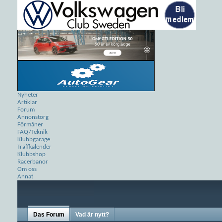
Nyheter
Artiklar
Forum
Annonstorg
Förmåner
FAQ/Teknik
Klubbgarage
Träffkalender
Klubbshop
Racerbanor
Om oss
Annat
Das Forum
Vad är nytt?