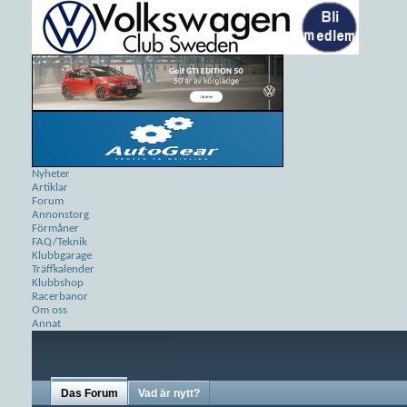
Nyheter
Artiklar
Forum
Annonstorg
Förmåner
FAQ/Teknik
Klubbgarage
Träffkalender
Klubbshop
Racerbanor
Om oss
Annat
Das Forum
Vad är nytt?