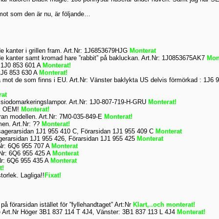
mot som den är nu, är följande…
 kanter i grillen fram. Art.Nr: 1J6853679HJG
Monterat
 kanter samt kromad hare ”rabbit” på bakluckan. Art.Nr: 1J0853675AK7
Mon
: 1J0 853 601 A
Monterat!
1J6 853 630 A
Monterat!
a mot de som finns i EU. Art.Nr: Vänster baklykta US delvis förmörkad : 1J
rat
ör siodomarkeringslampor. Art.Nr: 1J0-807-719-H-GRU
Monterat!
Ej OEM!
Monterat!
ran modellen. Art.Nr: 7M0-035-849-E
Monterat!
rmen. Art.Nr: ??
Monterat!
ssagerarsidan 1J1 955 410 C, Förarsidan 1J1 955 409 C
Monterat
agerarsidan 1J1 955 426, Förarsidan 1J1 955 425
Monterat
.Nr: 6Q6 955 707 A
Monterat
t.Nr: 6Q6 955 425 A
Monterat
.Nr: 6Q6 955 435 A
Monterat
t!
orlek. Lagliga!!
Fixat!
på förarsidan istället för ”fyllehandtaget” Art:Nr
Klart,..och monterat!
 Art.Nr Höger 3B1 837 114 T 4J4, Vänster: 3B1 837 113 L 4J4
Monterat!