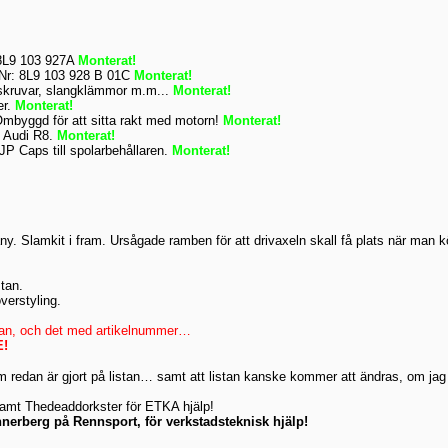
 8L9 103 927A
Monterat!
.Nr: 8L9 103 928 B 01C
Monterat!
iskruvar, slangklämmor m.m...
Monterat!
er.
Monterat!
Ombyggd för att sitta rakt med motorn!
Monterat!
n Audi R8.
Monterat!
 JP Caps till spolarbehållaren.
Monterat!
any. Slamkit i fram. Ursågade ramben för att drivaxeln skall få plats när man kö
stan.
verstyling.
listan, och det med artikelnummer…
E!
redan är gjort på listan… samt att listan kanske kommer att ändras, om jag upp
 samt Thedeaddorkster för ETKA hjälp!
Jannerberg på Rennsport, för verkstadsteknisk hjälp!