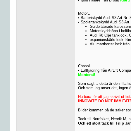
• Ipod hållare från Brodit
Klart!
Motor…
• Batteriskydd Audi S3 Art.Nr:
• Spolartankskydd Audi S3 Art
Guldpläterade karosser
Motorskyddsåpa i kolfib
Audi R8 Olje tanklock. 
expanionskärls lock frå
Alu mattbortat lock från
Chassi…
• Luftfjädring från AirLift Comp
Monterat!
Som sagt… detta är den lilla li
Och som jag anser det, ingen ö
Nu bara för att jag skrivit ut 
INNOVATE DO NOT IMMITAT
Bilder kommer, på de saker som 
Tack till Norrfolket, Henrik M,
Och ett stort tack till Filip 