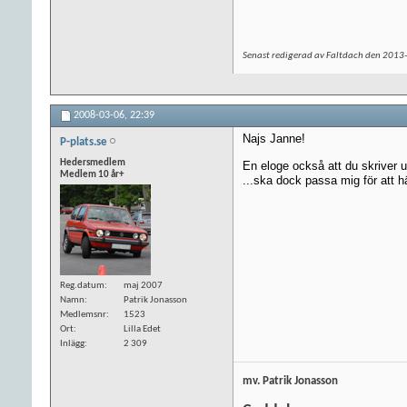
Senast redigerad av Faltdach den 2013
2008-03-06,
22:39
Najs Janne!
P-plats.se
Hedersmedlem
En eloge också att du skriver ut
Medlem 10 år+
...ska dock passa mig för att 
Reg.datum
maj 2007
Namn
Patrik Jonasson
Medlemsnr
1523
Ort
Lilla Edet
Inlägg
2 309
mv. Patrik Jonasson