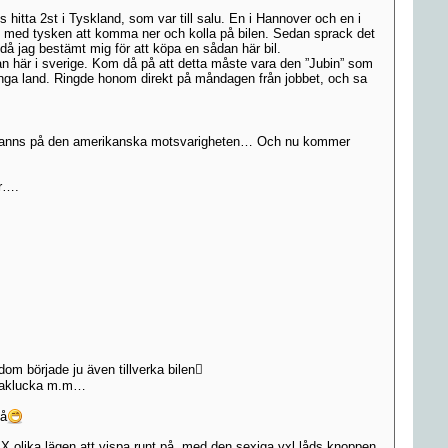
 hitta 2st i Tyskland, som var till salu. En i Hannover och en i
 med tysken att komma ner och kolla på bilen. Sedan sprack det
 då jag bestämt mig för att köpa en sådan här bil.
dan här i sverige. Kom då på att detta måste vara den ”Jubin” som
långa land. Ringde honom direkt på måndagen från jobbet, och sa
 som fanns på den amerikanska motsvarigheten… Och nu kommer
är….
om började ju även tillverka bilen
n taklucka m.m…
på
X olika lägen att vispa runt på, med den sexiga vxl.låds knoppen.