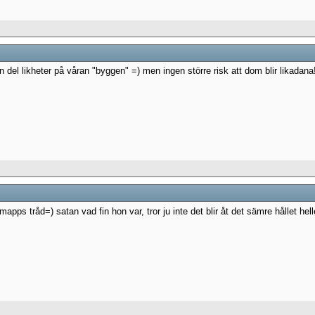
 en del likheter på våran "byggen" =) men ingen större risk att dom blir likadan
mapps tråd=) satan vad fin hon var, tror ju inte det blir åt det sämre hållet hell