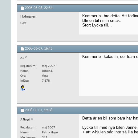
2008-03-06,
22:54
Kommer bli bra detta. Att förf
Holmgren
Blir en bil i min smak.
Gäst
Stort Lycka till...
2008-03-07,
16:45
Kommer bli kalasfin, ser fram e
J.L
Reg.datum
maj 2007
Namn
Johan.L
Ort
Vara
Inlägg
7 178
2008-03-07,
19:38
Detta är en bil som bara har haft
P.Hagel
Lycka till med nya bilen Janne.
Reg.datum
maj 2007
+ att v-hjulen såg inte så illa he
Namn
Patrik Hagel
Medlemsnr
391