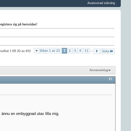
Avancerad sökning
 registera sig på hemsidan!
Sidan 1 av 25
1
2
3
4
11
...
sultat 1 till 20 av 492
Sista
Ämnesverktyg
#1
ll ännu en ombyggnad utav lilla mig.