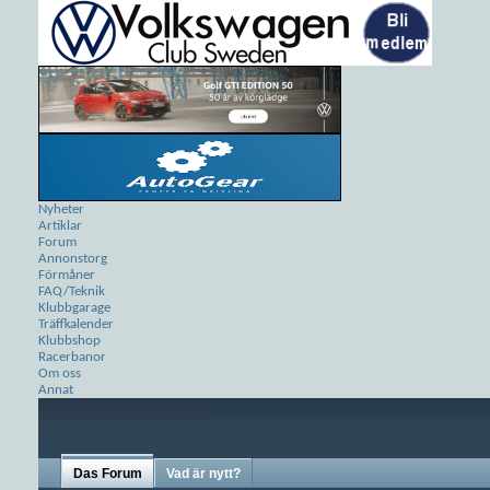
Nyheter
Artiklar
Forum
Annonstorg
Förmåner
FAQ/Teknik
Klubbgarage
Träffkalender
Klubbshop
Racerbanor
Om oss
Annat
Das Forum
Vad är nytt?