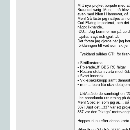
Mitt nya projket började med at
Braunschweig. Men,… så blev b
även med bilen i Hannover, då s
Men! Så läste jag i säljes anno
Carl Elwing importerat, och de
något liknande…
-DU,…Jag kommer ner på Lörda
…jaha, sagt och gjort…
Det första jag gjorde när jag 
förklaringen till vad som skilj
I Tyskland såldes GTi: för fira
• Strålkastarna
• Polerade18” BBS RC fälgar
• Recaro stolar svarta med rö
• Svart innertak
• Vxl-spaksknopp samt damas
• m.m… bara lite utav detalje
I USA sålde de samtidigt en ”20
Lite annorlunda utrustning på
Men! Speciell som jag är,… så 
337! Just det,..337 var ett pr
337 var den ”riktiga” motsvarig
Hoppas ni nu efter denna korta
Bilen är en GTi från 2002, och