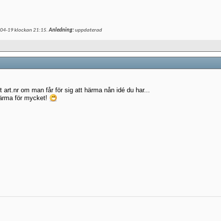
-04-19 klockan
21:15
.
Anledning:
uppdaterad
 art.nr om man får för sig att härma nån idé du har...
härma för mycket!