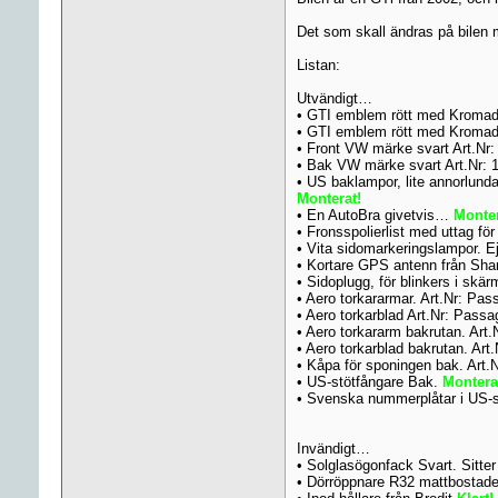
Det som skall ändras på bilen 
Listan:
Utvändigt…
• GTI emblem rött med Kromade
• GTI emblem rött med Kromade
• Front VW märke svart Art.Nr
• Bak VW märke svart Art.Nr: 
• US baklampor, lite annorlund
Monterat!
• En AutoBra givetvis…
Monte
• Fronsspolierlist med uttag f
• Vita sidomarkeringslampor. 
• Kortare GPS antenn från Sha
• Sidoplugg, för blinkers i skä
• Aero torkararmar. Art.Nr: Pa
• Aero torkarblad Art.Nr: Pass
• Aero torkararm bakrutan. Art
• Aero torkarblad bakrutan. Ar
• Kåpa för sponingen bak. Art
• US-stötfångare Bak.
Montera
• Svenska nummerplåtar i US-st
Invändigt…
• Solglasögonfack Svart. Sitter 
• Dörröppnare R32 mattbostade