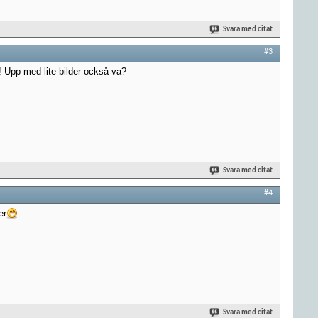
Svara med citat
#3
a! Upp med lite bilder också va?
Svara med citat
#4
er
Svara med citat