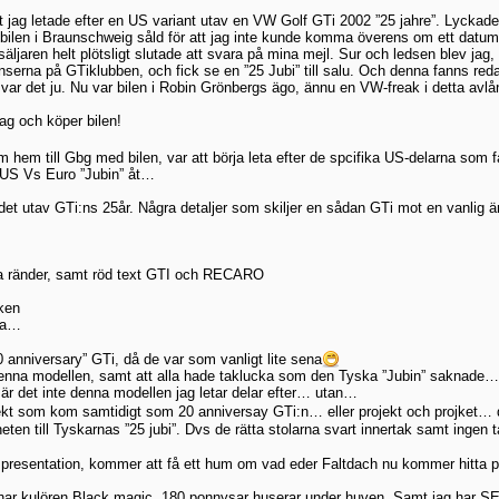
t jag letade efter en US variant utav en VW Golf GTi 2002 ”25 jahre”. Lyckades
ilen i Braunschweig såld för att jag inte kunde komma överens om ett datum
äljaren helt plötsligt slutade att svara på mina mejl. Sur och ledsen blev jag,
nserna på GTiklubben, och fick se en ”25 Jubi” till salu. Och denna fanns re
t var det ju. Nu var bilen i Robin Grönbergs ägo, ännu en VW-freak i detta av
g och köper bilen!
kom hem till Gbg med bilen, var att börja leta efter de spcifika US-delarna
er US Vs Euro ”Jubin” åt…
ndet utav GTi:ns 25år. Några detaljer som skiljer en sådan GTi mot en vanlig 
da ränder, samt röd text GTI och RECARO
ken
rna…
 anniversary” GTi, då de var som vanligt lite sena
 denna modellen, samt att alla hade taklucka som den Tyska ”Jubin” saknade…
är det inte denna modellen jag letar delar efter… utan…
ojekt som kom samtidigt som 20 anniversay GTi:n… eller projekt och projket… d
heten till Tyskarnas ”25 jubi”. Dvs de rätta stolarna svart innertak samt inge
 presentation, kommer att få ett hum om vad eder Faltdach nu kommer hitta 
 har kulören Black magic. 180 ponnysar huserar under huven. Samt jag har SE