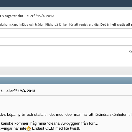
 saga tar slut... eller?*19/4-2013
du kan skapa inlägg och trådar. Klicka på länken för att registrera dig.
Det är helt gratis att
Re
... eller?*19/4-2013
.dvs köpa ny bil och ställa till det med ideer man har att förändra skönheten ti
e kanske kommer ihåg mina ”cleana vw-byggen” från förr…
-vingar här inte
Endast OEM med lite twist