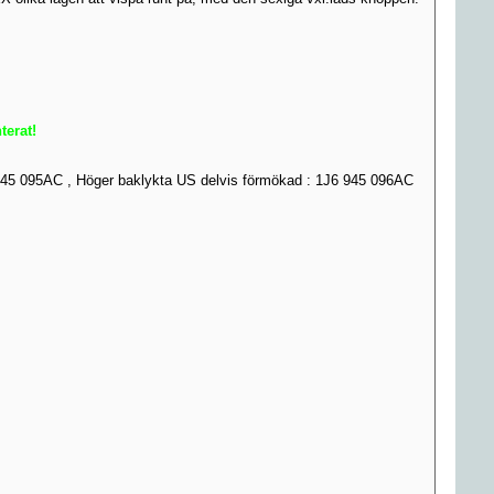
terat!
6 945 095AC , Höger baklykta US delvis förmökad : 1J6 945 096AC