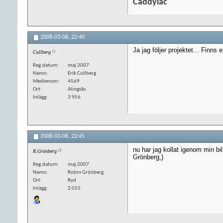
Caddylac
2008-03-06,
22:40
Ja jag följer projektet... Finns
Cullberg
Reg.datum
maj 2007
Namn
Erik Cullberg
Medlemsnr
4569
Ort
Alingsås
Inlägg
3 956
2008-03-06,
22:45
nu har jag kollat igenom min bil
R.Grönberg
Grönberg,)
Reg.datum
maj 2007
Namn
Robin Grönberg
Ort
Ryd
Inlägg
2 055