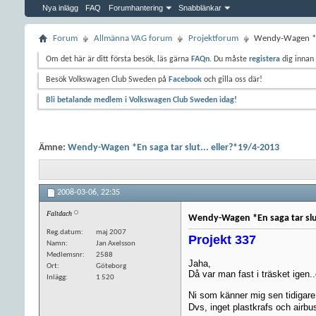
Nya inlägg
FAQ
Forumhantering
Snabblänkar
Forum
Allmänna VAG forum
Projektforum
Wendy-Wagen *En
Om det här är ditt första besök, läs gärna
FAQn
. Du måste
registera
dig innan 
Besök Volkswagen Club Sweden på
Facebook
och gilla oss där!
Bli betalande medlem i Volkswagen Club Sweden idag!
Ämne:
Wendy-Wagen *En saga tar slut... eller?*19/4-2013
2008-03-06,
22:35
Faltdach
Wendy-Wagen *En saga tar slut
Reg.datum
maj 2007
Projekt 337
Namn
Jan Axelsson
Medlemsnr
2588
Jaha,
Ort
Göteborg
Då var man fast i träsket igen.
Inlägg
1 520
Ni som känner mig sen tidigar
Dvs, inget plastkrafs och airbus