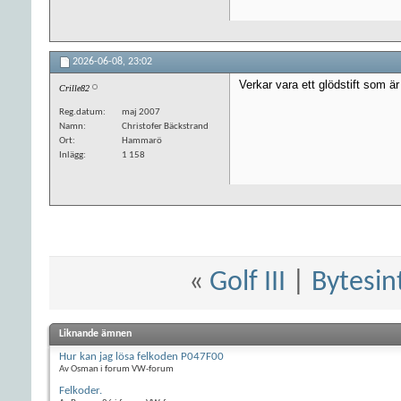
2026-06-08,
23:02
Verkar vara ett glödstift som är 
Crille82
Reg.datum
maj 2007
Namn
Christofer Bäckstrand
Ort
Hammarö
Inlägg
1 158
«
Golf III
|
Bytesin
Liknande ämnen
Hur kan jag lösa felkoden P047F00
Av Osman i forum VW-forum
Felkoder.