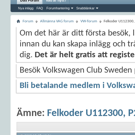
Das Forum
Vad är nytt?
Nya inlägg
FAQ
Forumhantering
Snabblänkar
Forum
Allmänna VAG forum
VW-forum
Felkoder U112300
Om det här är ditt första besök, 
innan du kan skapa inlägg och trå
dig.
Det är helt gratis att regis
Besök Volkswagen Club Sweden
Bli betalande medlem i Volksw
Ämne:
Felkoder U112300, 