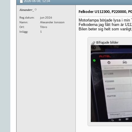
2026-06-08,
12:34
Alexanderr_
Felkoder U112300, P220000, P
Reg.datum
jun 2026
Motorlampa började lysa i min
Namn
Alexander Jonsson
Felkoderna jag fått fram är U
Ort
Tibro
Bilen beter sig helt som vanli
Inlägg
1
Bifogade bilder