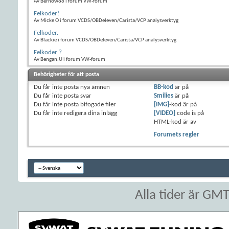
Av Bernow86 i forum VW-forum
Felkoder!
Av Micke O i forum VCDS/OBDeleven/Carista/VCP analysverktyg
Felkoder.
Av Blackie i forum VCDS/OBDeleven/Carista/VCP analysverktyg
Felkoder ?
Av Bengan.U i forum VW-forum
Behörigheter för att posta
Du
får inte
posta nya ämnen
BB-kod
är
på
Du
får inte
posta svar
Smilies
är
på
Du
får inte
posta bifogade filer
[IMG]
-kod är
på
Du
får inte
redigera dina inlägg
[VIDEO]
code is
på
HTML-kod är
av
Forumets regler
Alla tider är GM