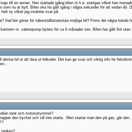
ogs till en annan. Han startade igång bilen m.h.a. startgas vilket han menade 
om nu är bytt. Bilen ska ha gått igång i några sekunder för att sedan dö. 
elt ny vilket jag inväntar svar på.
ra? Vad bör göras för säkerställa/utesluta möjliga fel? Finns det några kända f
lter, kamrem m. vattenpump byttes för ca 6 månader sen. Bilen har gått fint uta
l denna tid ut att läsa ut felkoder. Det kan ge svar och viktig info för felsökni
en...
mellan tank och motorutrymmet?
så tapper den trycket och vill inte starta.. Men startar man den på gas, går den..
?!?
i tanken?