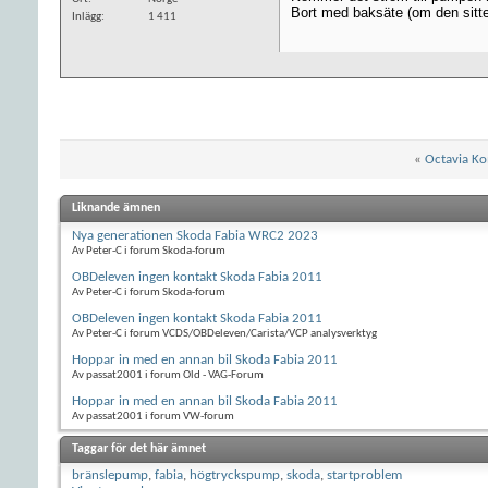
Bort med baksäte (om den sitter
Inlägg
1 411
«
Octavia Ko
Liknande ämnen
Nya generationen Skoda Fabia WRC2 2023
Av Peter-C i forum Skoda-forum
OBDeleven ingen kontakt Skoda Fabia 2011
Av Peter-C i forum Skoda-forum
OBDeleven ingen kontakt Skoda Fabia 2011
Av Peter-C i forum VCDS/OBDeleven/Carista/VCP analysverktyg
Hoppar in med en annan bil Skoda Fabia 2011
Av passat2001 i forum Old - VAG-Forum
Hoppar in med en annan bil Skoda Fabia 2011
Av passat2001 i forum VW-forum
Taggar för det här ämnet
bränslepump
,
fabia
,
högtryckspump
,
skoda
,
startproblem