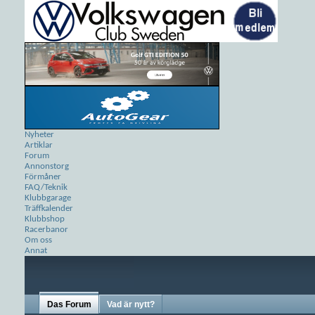
Nyheter
Artiklar
Forum
Annonstorg
Förmåner
FAQ/Teknik
Klubbgarage
Träffkalender
Klubbshop
Racerbanor
Om oss
Annat
Das Forum
Vad är nytt?