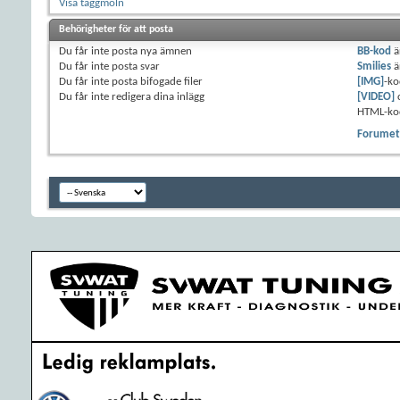
Visa taggmoln
Behörigheter för att posta
Du
får inte
posta nya ämnen
BB-kod
ä
Du
får inte
posta svar
Smilies
ä
Du
får inte
posta bifogade filer
[IMG]
-ko
Du
får inte
redigera dina inlägg
[VIDEO]
HTML-ko
Forumets