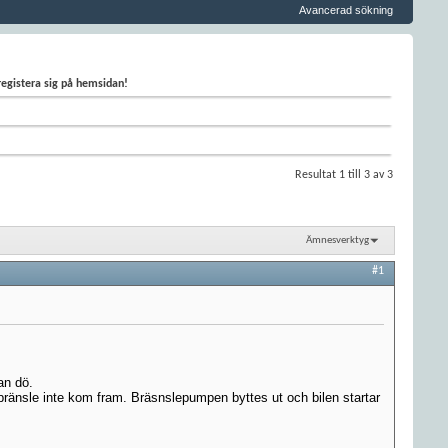
Avancerad sökning
 registera sig på hemsidan!
Resultat 1 till 3 av 3
Ämnesverktyg
#1
an dö.
ränsle inte kom fram. Bräsnslepumpen byttes ut och bilen startar