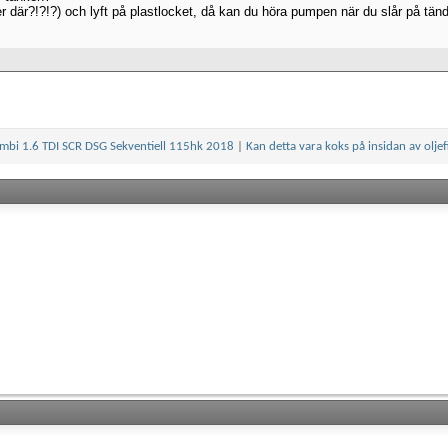
 där?!?!?) och lyft på plastlocket, då kan du höra pumpen när du slår på tändn
mbi 1.6 TDI SCR DSG Sekventiell 115hk 2018
|
Kan detta vara koks på insidan av oljef