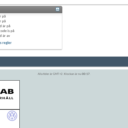
r
på
r
på
d är
på
code is
på
d är
av
 regler
Alla tider är GMT +2. Klockan är nu
00:17
.