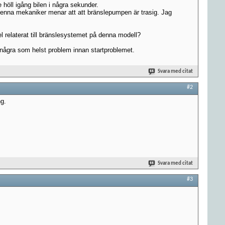
höll igång bilen i några sekunder.
Denna mekaniker menar att att bränslepumpen är trasig. Jag
el relaterat till bränslesystemet på denna modell?
n några som helst problem innan startproblemet.
Svara med citat
#2
ng.
Svara med citat
#3