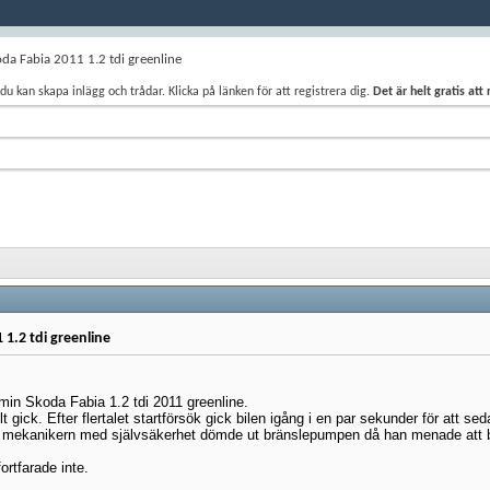
da Fabia 2011 1.2 tdi greenline
du kan skapa inlägg och trådar. Klicka på länken för att registrera dig.
Det är helt gratis att
1.2 tdi greenline
 min Skoda Fabia 1.2 tdi 2011 greenline.
 gick. Efter flertalet startförsök gick bilen igång i en par sekunder för att sed
är mekanikern med självsäkerhet dömde ut bränslepumpen då han menade att b
ortfarade inte.