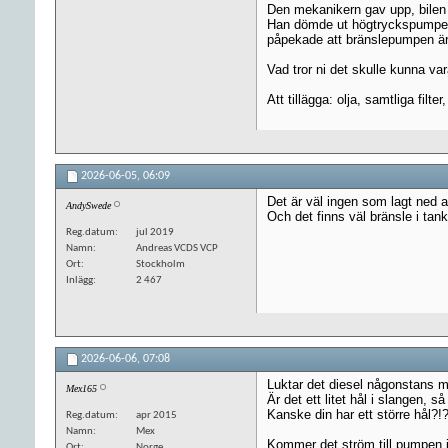
Den mekanikern gav upp, bilen t
Han dömde ut högtryckspumpen s
påpekade att bränslepumpen är h
Vad tror ni det skulle kunna va
Att tillägga: olja, samtliga fi
2026-06-05,
06:09
Det är väl ingen som lagt ned al
AndySwede
Och det finns väl bränsle i tank
Reg.datum
jul 2019
Namn
Andreas VCDS VCP
Ort
Stockholm
Inlägg
2 467
2026-06-06,
07:08
Luktar det diesel någonstans 
Mex165
Är det ett litet hål i slangen, 
Kanske din har ett större hål?!
Reg.datum
apr 2015
Namn
Mex
Kommer det ström till pumpen 
Ort
Norge