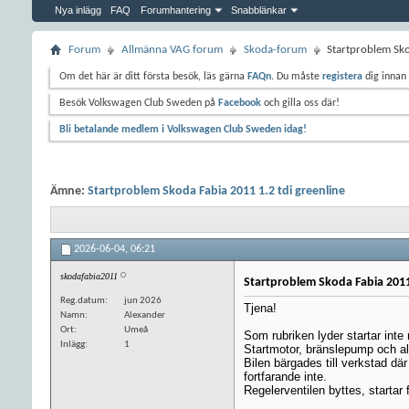
Nya inlägg
FAQ
Forumhantering
Snabblänkar
Forum
Allmänna VAG forum
Skoda-forum
Startproblem Sko
Om det här är ditt första besök, läs gärna
FAQn
. Du måste
registera
dig innan 
Besök Volkswagen Club Sweden på
Facebook
och gilla oss där!
Bli betalande medlem i Volkswagen Club Sweden idag!
Ämne:
Startproblem Skoda Fabia 2011 1.2 tdi greenline
2026-06-04,
06:21
skodafabia2011
Startproblem Skoda Fabia 2011 
Reg.datum
jun 2026
Tjena!
Namn
Alexander
Ort
Umeå
Som rubriken lyder startar inte
Inlägg
1
Startmotor, bränslepump och allt
Bilen bärgades till verkstad d
fortfarande inte.
Regelerventilen byttes, startar f