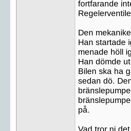
fortfarande int
Regelerventilen
Den mekanikern
Han startade i
menade höll ig
Han dömde ut 
Bilen ska ha g
sedan dö. Den
bränslepumpen
bränslepumpen 
på.
Vad tror ni de