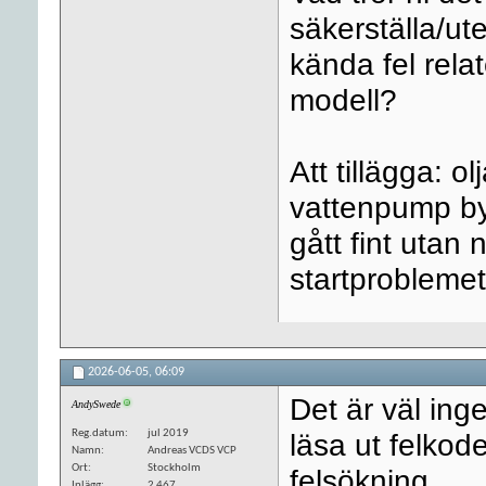
säkerställa/ut
kända fel rela
modell?
Att tillägga: o
vattenpump by
gått fint utan
startproblemet
2026-06-05,
06:09
Det är väl ing
AndySwede
Reg.datum
jul 2019
läsa ut felkode
Namn
Andreas VCDS VCP
Ort
Stockholm
felsökning.
Inlägg
2 467