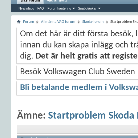
Das Forum
Vad är nytt?
Nya inlägg
FAQ
Forumhantering
Snabblänkar
Forum
Allmänna VAG forum
Skoda-forum
Startproblem Sko
Om det här är ditt första besök, 
innan du kan skapa inlägg och trå
dig.
Det är helt gratis att regis
Besök Volkswagen Club Sweden
Bli betalande medlem i Volksw
Ämne:
Startproblem Skoda F