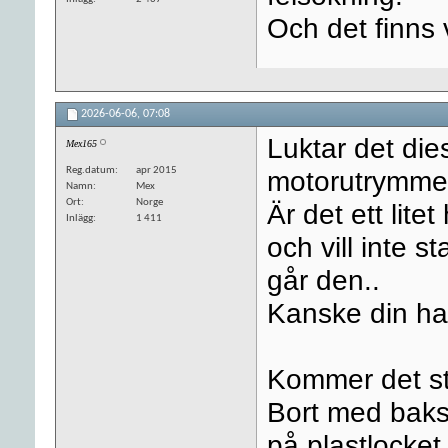
Och det finns v
2026-06-06,
07:08
Luktar det di
Mex165
Reg.datum
apr 2015
motorutrymme
Namn
Mex
Ort
Norge
Är det ett lite
Inlägg
1 411
och vill inte 
går den..
Kanske din har
Kommer det st
Bort med baksä
på plastlocke