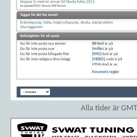
Hoppar in med en annan bil Skoda Fabia 2011
Av passat2001 i forum VW-forum
Taggar för det här ämnet
bränslepump
,
fabia
,
högtryckspump
,
skoda
,
startproblem
Visa taggmoln
Behörigheter för att posta
Du
får inte
posta nya ämnen
BB-kod
är
på
Du
får inte
posta svar
Smilies
är
på
Du
får inte
posta bifogade filer
[IMG]
-kod är
på
Du
får inte
redigera dina inlägg
[VIDEO]
code is
på
HTML-kod är
av
Forumets regler
Alla tider är GM