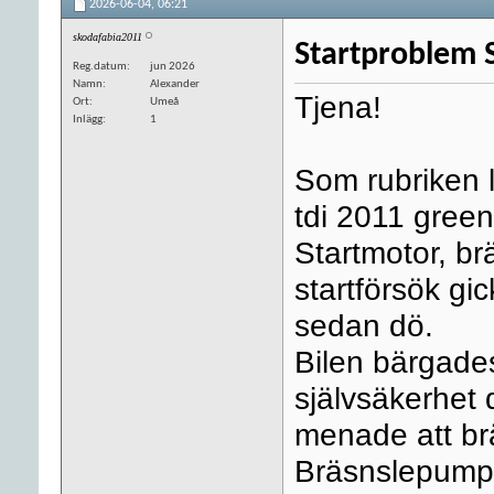
2026-06-04,
06:21
skodafabia2011
Startproblem S
Reg.datum
jun 2026
Namn
Alexander
Tjena!
Ort
Umeå
Inlägg
1
Som rubriken l
tdi 2011 green
Startmotor, brä
startförsök gic
sedan dö.
Bilen bärgades
självsäkerhet
menade att br
Bräsnslepumpen