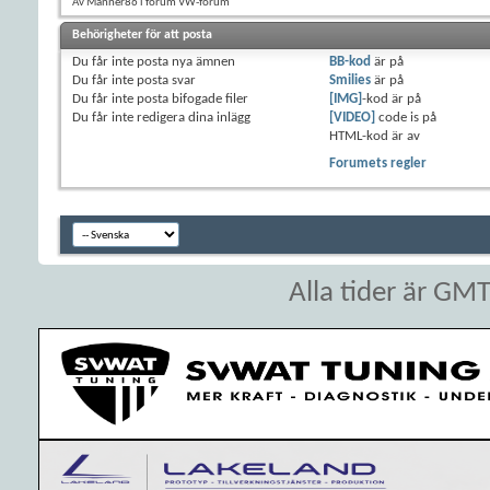
Av Manner86 i forum VW-forum
Behörigheter för att posta
Du
får inte
posta nya ämnen
BB-kod
är
på
Du
får inte
posta svar
Smilies
är
på
Du
får inte
posta bifogade filer
[IMG]
-kod är
på
Du
får inte
redigera dina inlägg
[VIDEO]
code is
på
HTML-kod är
av
Forumets regler
Alla tider är GM