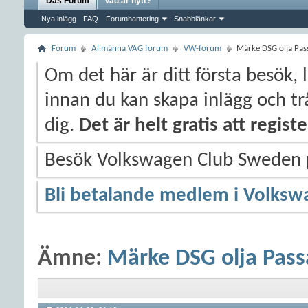
Das Forum
Vad är nytt?
Nya inlägg
FAQ
Forumhantering
Snabblänkar
Forum
Allmänna VAG forum
VW-forum
Märke DSG olja Pas
Om det här är ditt första besök, 
innan du kan skapa inlägg och trå
dig.
Det är helt gratis att regis
Besök Volkswagen Club Sweden
Bli betalande medlem i Volksw
Ämne:
Märke DSG olja Pass