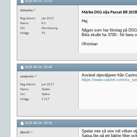
2026-06-03,
21:13
Sallesalva
Märke DSG olja Passat B8 2018
Reg.datum
jan 2015
Hej
Namn
K S
Ort
Norrköping
Någon som har förslag på DSG 
Inlägg
92
Bilia skulle ha 3700:- för bara ol
//Kristian
2026-06-04,
00:48
Använd oljeväljaren från Castrol
candyweiss
https://www.castrol.com/sv_se/
Reg.datum
jun 2017
Namn
Stefan
Ort
Skåne
Inlägg
2 217
2026-06-04,
09:16
Spelar inte så stor roll vilken o
Mex165
Satsa lite på ett bättre filter oc