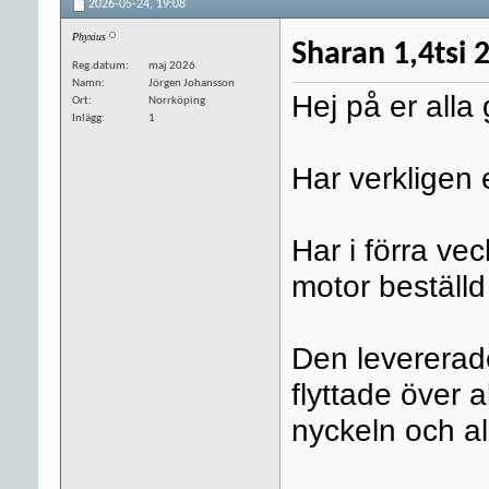
2026-05-24,
19:08
Phyxius
Sharan 1,4tsi 
Reg.datum
maj 2026
Namn
Jörgen Johansson
Hej på er alla 
Ort
Norrköping
Inlägg
1
Har verkligen
Har i förra ve
motor beställd
Den levererad
flyttade över 
nyckeln och al