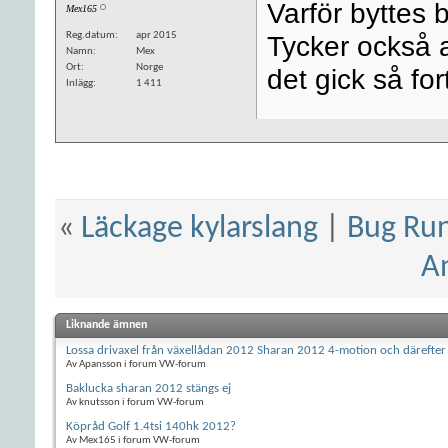
Varför byttes 
Mex165
Reg.datum
apr 2015
Tycker också a
Namn
Mex
Ort
Norge
det gick så fort
Inlägg
1 411
«
Läckage kylarslang
|
Bug Run
A
Liknande ämnen
Lossa drivaxel från växellådan 2012 Sharan 2012 4-motion och därefter
Av Apansson i forum VW-forum
Baklucka sharan 2012 stängs ej
Av knutsson i forum VW-forum
Köpråd Golf 1.4tsi 140hk 2012?
Av Mex165 i forum VW-forum