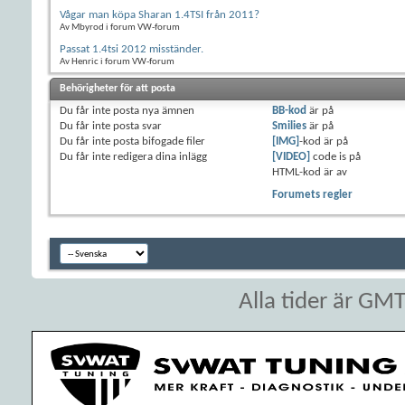
Vågar man köpa Sharan 1.4TSI från 2011?
Av Mbyrod i forum VW-forum
Passat 1.4tsi 2012 misständer.
Av Henric i forum VW-forum
Behörigheter för att posta
Du
får inte
posta nya ämnen
BB-kod
är
på
Du
får inte
posta svar
Smilies
är
på
Du
får inte
posta bifogade filer
[IMG]
-kod är
på
Du
får inte
redigera dina inlägg
[VIDEO]
code is
på
HTML-kod är
av
Forumets regler
Alla tider är GM