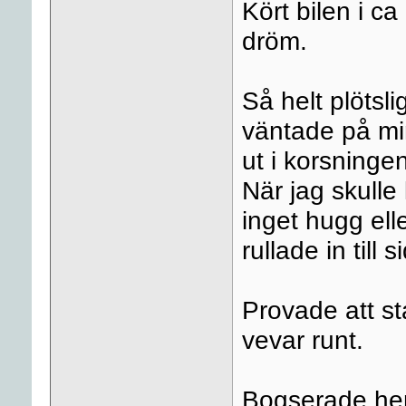
Kört bilen i c
dröm.
Så helt plötsli
väntade på mi
ut i korsninge
När jag skulle
inget hugg ell
rullade in till 
Provade att st
vevar runt.
Bogserade hem