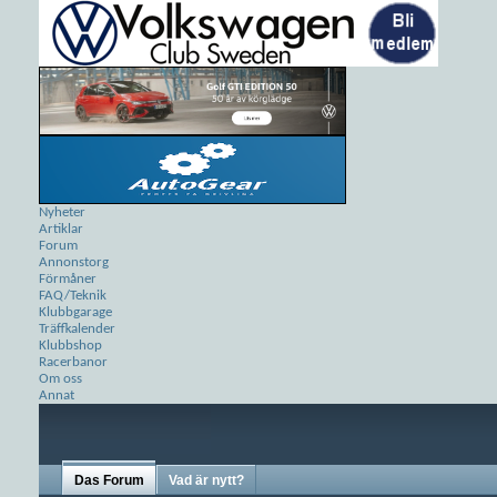
Nyheter
Artiklar
Forum
Annonstorg
Förmåner
FAQ/Teknik
Klubbgarage
Träffkalender
Klubbshop
Racerbanor
Om oss
Annat
Das Forum
Vad är nytt?