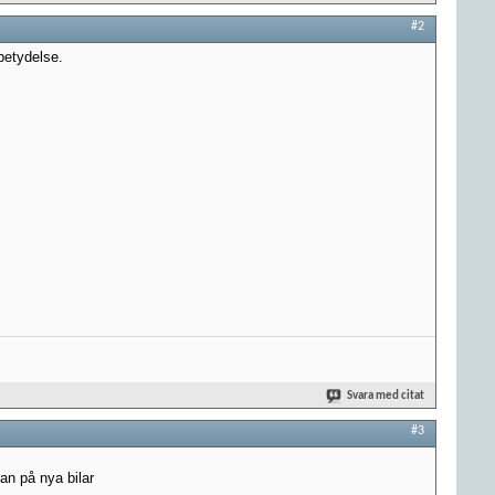
#2
 betydelse.
Svara med citat
#3
nan på nya bilar