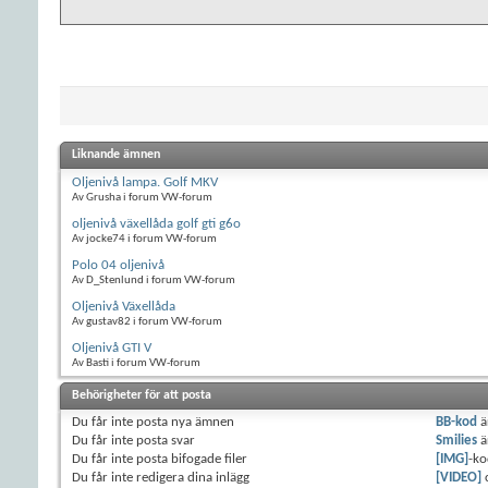
Liknande ämnen
Oljenivå lampa. Golf MKV
Av Grusha i forum VW-forum
oljenivå växellåda golf gti g6o
Av jocke74 i forum VW-forum
Polo 04 oljenivå
Av D_Stenlund i forum VW-forum
Oljenivå Växellåda
Av gustav82 i forum VW-forum
Oljenivå GTI V
Av Basti i forum VW-forum
Behörigheter för att posta
Du
får inte
posta nya ämnen
BB-kod
ä
Du
får inte
posta svar
Smilies
ä
Du
får inte
posta bifogade filer
[IMG]
-ko
Du
får inte
redigera dina inlägg
[VIDEO]