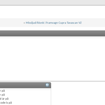
«
Missljud/klonk i framvagn Cupra Tavascan VZ
r
på
r
på
d är
på
code is
på