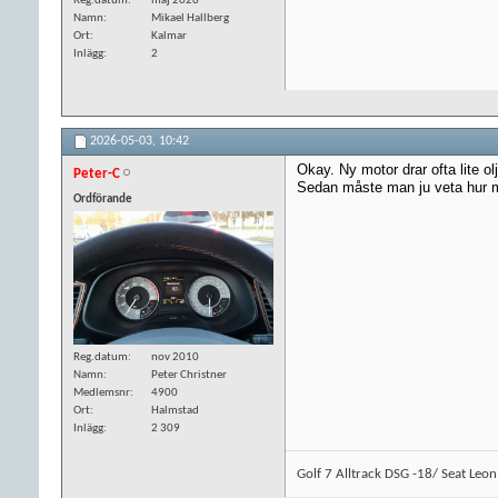
Reg.datum
maj 2026
Namn
Mikael Hallberg
Ort
Kalmar
Inlägg
2
2026-05-03,
10:42
Okay. Ny motor drar ofta lite olj
Peter-C
Sedan måste man ju veta hur myc
Ordförande
Reg.datum
nov 2010
Namn
Peter Christner
Medlemsnr
4900
Ort
Halmstad
Inlägg
2 309
Golf 7 Alltrack DSG -18/ Seat Leo