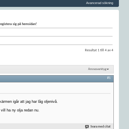
Avancerad sökning
 registera sig på hemsidan!
Resultat 1 till 4 av 4
Ämnesverktyg
#1
rmen igår att jag har låg oljenivå.
vill ha ny olja redan nu.
Svara med citat