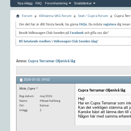
Nya inlägg
FAQ
Forumhantering
Snabblänkar
Forum
Allmänna VAG forum
Seat / Cupra-forum
Cupra Terr
Om det här är ditt första besök, läs gärna
FAQn
. Du måste
registera
dig innan 
Besök Volkswagen Club Sweden på
Facebook
och gilla oss där!
Bli betalande medlem i Volkswagen Club Sweden idag!
Ämne:
Cupra Terramar Oljenivå låg
2026-05-02,
09:02
Micke_Cupra
Cupra Terramar Oljenivå låg
Reg.datum
maj 2026
Hej!
Namn
Mikael Hallberg
Har en Cupra Terramar som inte 
Ort
Kalmar
Kan det verkligen stämma att ja
Inlägg
2
Kanske bäst att lämna den till v
Någon här med samma erfaren