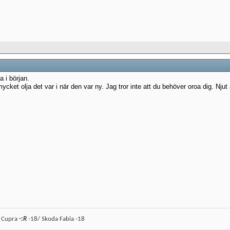
a i början.
ket olja det var i när den var ny. Jag tror inte att du behöver oroa dig. Njut
n Cupra
-:R
-18/ Skoda Fabia -18