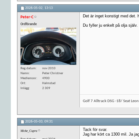
2026-05-02,
13:13
Det är inget konstigt med det. 
Peter-C
Ordförande
Du fyller ju enkelt på olja själv.
Reg.datum
nov 2010
Namn
Peter Christner
Medlemsnr
4900
Ort
Halmstad
Inlägg
2 309
Golf 7 Alltrack DSG -18/ Seat Leo
2026-05-03,
09:31
Tack för svar.
Micke_Cupra
Jag har kört ca 1300 mil. Ja jag