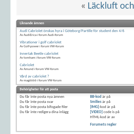
«
Läckluft o
Liknande ämnen
Audi Cabriolet önskas hyra i Göteborg/Partille för student den 4/6
Av AudiErica i forum Audi-forum
Vibrationer i golf cabriolet
Av Golf-power i forum VW-forum
Innertak Beetle cabriolet
Av tomham i forum VW-forum
Cabriolet
Av Amund i forum VW-forum
Vård av cabriolet ?
Av mag6666 i forum VW-forum
Behörigheter för att posta
Du
får inte
posta nya ämnen
BB-kod
är
på
Du
får inte
posta svar
Smilies
är
på
Du
får inte
posta bifogade filer
[IMG]
-kod är
på
Du
får inte
redigera dina inlägg
[VIDEO]
code is
på
HTML-kod är
av
Forumets regler