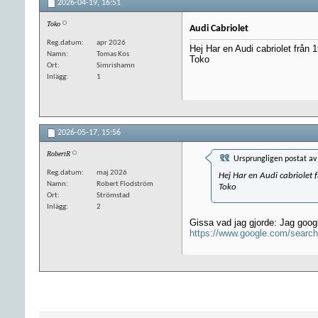
2026-04-19,
16:51
Toko
Audi Cabriolet
Reg.datum
apr 2026
Hej Har en Audi cabriolet från
Namn
Tomas Kos
Toko
Ort
Simrishamn
Inlägg
1
2026-05-17,
15:56
RobertR
Ursprungligen postat a
Reg.datum
maj 2026
Hej Har en Audi cabriolet
Namn
Robert Flodström
Toko
Ort
Strömstad
Inlägg
2
Gissa vad jag gjorde: Jag googl
https://www.google.com/searc