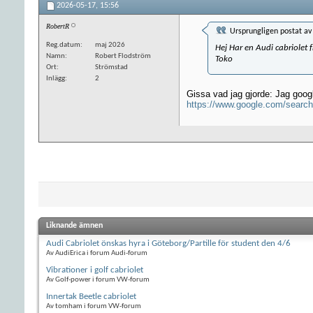
2026-05-17,
15:56
RobertR
Ursprungligen postat a
Reg.datum
maj 2026
Hej Har en Audi cabriolet
Namn
Robert Flodström
Toko
Ort
Strömstad
Inlägg
2
Gissa vad jag gjorde: Jag googl
https://www.google.com/searc
Liknande ämnen
Audi Cabriolet önskas hyra i Göteborg/Partille för student den 4/6
Av AudiErica i forum Audi-forum
Vibrationer i golf cabriolet
Av Golf-power i forum VW-forum
Innertak Beetle cabriolet
Av tomham i forum VW-forum