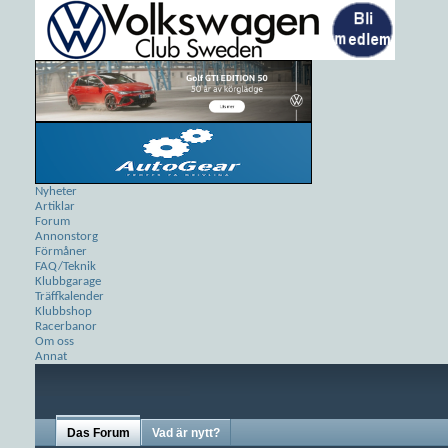
Nyheter
Artiklar
Forum
Annonstorg
Förmåner
FAQ/Teknik
Klubbgarage
Träffkalender
Klubbshop
Racerbanor
Om oss
Annat
Das Forum
Vad är nytt?