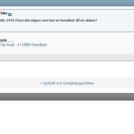
v
Toko
 från 1995 Finns det någon som har en handbok till en sådan?
ade ....
h?q=Audi...t+1995+handbok
«
Läckluft och tomgångspproblem