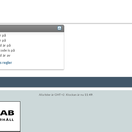
r
på
r
på
d är
på
code is
på
d är
av
 regler
Alla tider är GMT +2. Klockan är nu
11:49
.