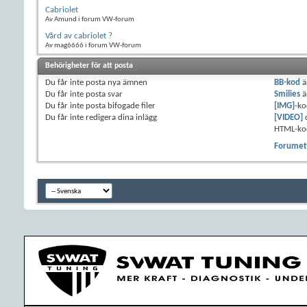
Cabriolet
Av Amund i forum VW-forum
Vård av cabriolet ?
Av mag6666 i forum VW-forum
Behörigheter för att posta
Du
får inte
posta nya ämnen
BB-kod
ä
Du
får inte
posta svar
Smilies
ä
Du
får inte
posta bifogade filer
[IMG]
-ko
Du
får inte
redigera dina inlägg
[VIDEO]
HTML-ko
Forumets