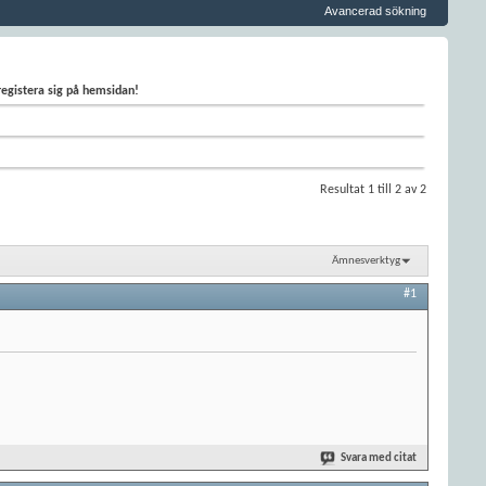
Avancerad sökning
 registera sig på hemsidan!
Resultat 1 till 2 av 2
Ämnesverktyg
#1
Svara med citat