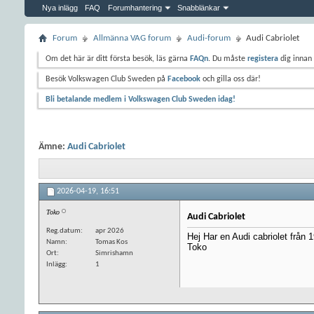
Nya inlägg
FAQ
Forumhantering
Snabblänkar
Forum
Allmänna VAG forum
Audi-forum
Audi Cabriolet
Om det här är ditt första besök, läs gärna
FAQn
. Du måste
registera
dig innan 
Besök Volkswagen Club Sweden på
Facebook
och gilla oss där!
Bli betalande medlem i Volkswagen Club Sweden idag!
Ämne:
Audi Cabriolet
2026-04-19,
16:51
Toko
Audi Cabriolet
Reg.datum
apr 2026
Hej Har en Audi cabriolet från
Namn
Tomas Kos
Toko
Ort
Simrishamn
Inlägg
1