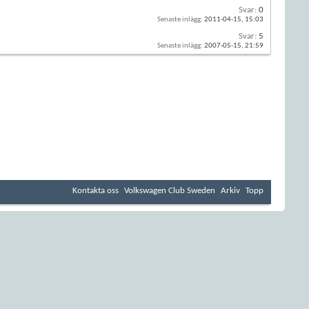
Svar:
0
Senaste inlägg:
2011-04-15,
15:03
Svar:
5
Senaste inlägg:
2007-05-15,
21:59
Kontakta oss
Volkswagen Club Sweden
Arkiv
Topp