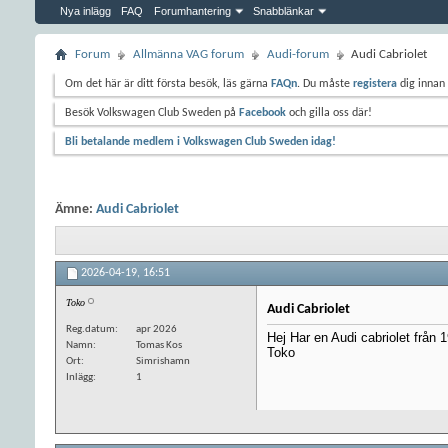
Nya inlägg
FAQ
Forumhantering
Snabblänkar
Forum
Allmänna VAG forum
Audi-forum
Audi Cabriolet
Om det här är ditt första besök, läs gärna
FAQn
. Du måste
registera
dig innan 
Besök Volkswagen Club Sweden på
Facebook
och gilla oss där!
Bli betalande medlem i Volkswagen Club Sweden idag!
Ämne:
Audi Cabriolet
2026-04-19,
16:51
Toko
Audi Cabriolet
Reg.datum
apr 2026
Hej Har en Audi cabriolet från
Namn
Tomas Kos
Toko
Ort
Simrishamn
Inlägg
1