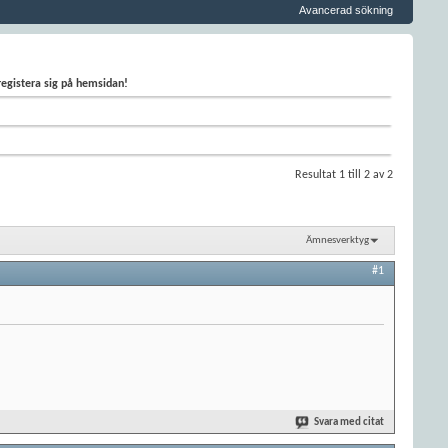
Avancerad sökning
 registera sig på hemsidan!
Resultat 1 till 2 av 2
Ämnesverktyg
#1
Svara med citat