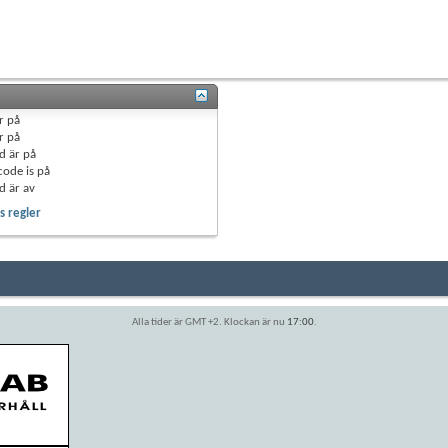
r
på
r
på
d är
på
code is
på
d är
av
 regler
Alla tider är GMT +2. Klockan är nu
17:00
.