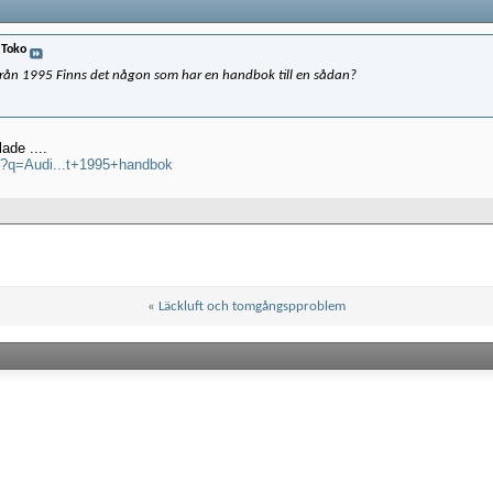
v
Toko
 från 1995 Finns det någon som har en handbok till en sådan?
ade ....
h?q=Audi...t+1995+handbok
«
Läckluft och tomgångspproblem