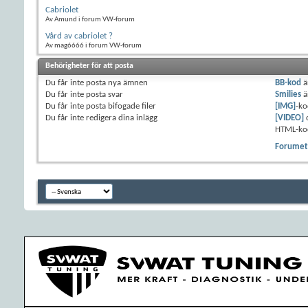
Cabriolet
Av Amund i forum VW-forum
Vård av cabriolet ?
Av mag6666 i forum VW-forum
Behörigheter för att posta
Du
får inte
posta nya ämnen
BB-kod
ä
Du
får inte
posta svar
Smilies
ä
Du
får inte
posta bifogade filer
[IMG]
-ko
Du
får inte
redigera dina inlägg
[VIDEO]
HTML-ko
Forumets