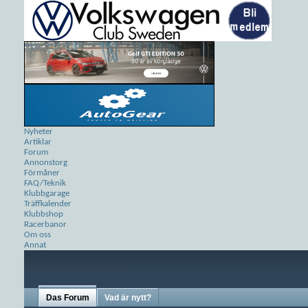
Nyheter
Artiklar
Forum
Annonstorg
Förmåner
FAQ/Teknik
Klubbgarage
Träffkalender
Klubbshop
Racerbanor
Om oss
Annat
Das Forum
Vad är nytt?