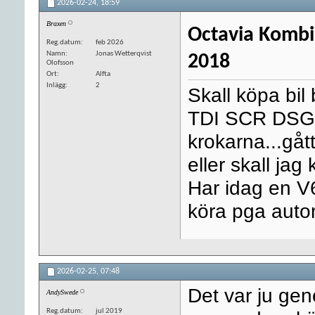
2026-02-24,
18:59
Braxen
Octavia Kombi
Reg.datum
feb 2026
Namn
Jonas Wetterqvist
2018
Olofsson
Ort
Alfta
Inlägg
2
Skall köpa bil 
TDI SCR DSG S
krokarna...gå
eller skall jag
Har idag en V
köra pga auto
2026-02-25,
07:48
Det var ju gener
AndySwede
Reg.datum
jul 2019