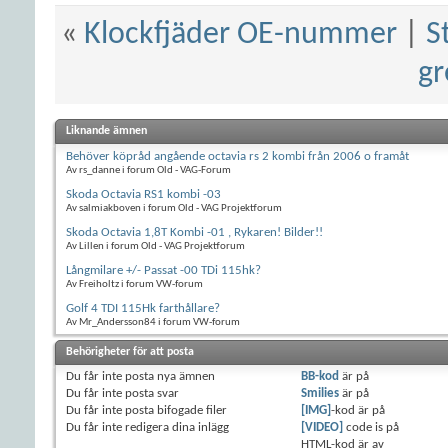
«
Klockfjäder OE-nummer
|
S
gr
Liknande ämnen
Behöver köpråd angående octavia rs 2 kombi från 2006 o framåt
Av rs_danne i forum Old - VAG-Forum
Skoda Octavia RS1 kombi -03
Av salmiakboven i forum Old - VAG Projektforum
Skoda Octavia 1,8T Kombi -01 , Rykaren! Bilder!!
Av Lillen i forum Old - VAG Projektforum
Långmilare +/- Passat -00 TDi 115hk?
Av Freiholtz i forum VW-forum
Golf 4 TDI 115Hk farthållare?
Av Mr_Andersson84 i forum VW-forum
Behörigheter för att posta
Du
får inte
posta nya ämnen
BB-kod
är
på
Du
får inte
posta svar
Smilies
är
på
Du
får inte
posta bifogade filer
[IMG]
-kod är
på
Du
får inte
redigera dina inlägg
[VIDEO]
code is
på
HTML-kod är
av