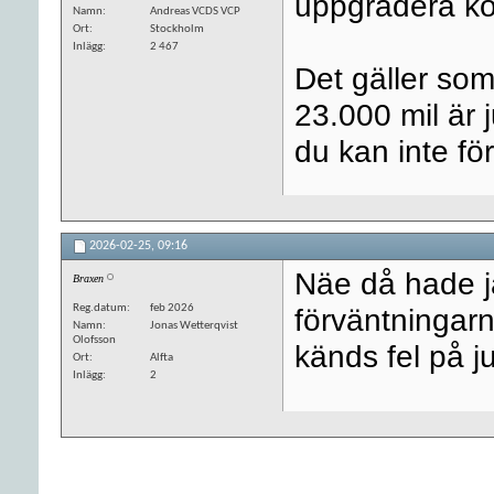
uppgradera kö
Namn
Andreas VCDS VCP
Ort
Stockholm
Inlägg
2 467
Det gäller som 
23.000 mil är 
du kan inte för
2026-02-25,
09:16
Näe då hade ja
Braxen
Reg.datum
feb 2026
förväntningarn
Namn
Jonas Wetterqvist
Olofsson
känds fel på j
Ort
Alfta
Inlägg
2