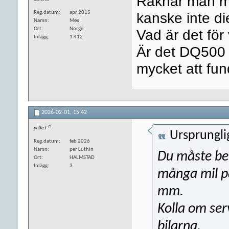
Räknar man me
Reg.datum
apr 2015
kanske inte di
Namn
Mex
Ort
Norge
Vad är det för 
Inlägg
1 412
Är det DQ500 i
mycket att fun
2026-02-01,
15:42
pelle.l
Ursprungli
Reg.datum
feb 2026
Namn
per Luthin
Du måste be
Ort
HALMSTAD
Inlägg
3
många mil på
mm.
Kolla om ser
bilarna.