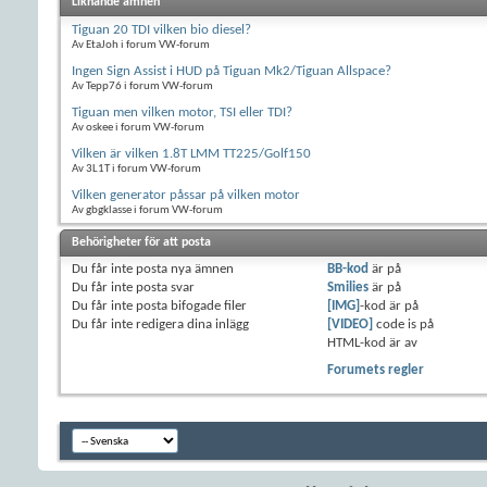
Liknande ämnen
Tiguan 20 TDI vilken bio diesel?
Av EtaJoh i forum VW-forum
Ingen Sign Assist i HUD på Tiguan Mk2/Tiguan Allspace?
Av Tepp76 i forum VW-forum
Tiguan men vilken motor, TSI eller TDI?
Av oskee i forum VW-forum
Vilken är vilken 1.8T LMM TT225/Golf150
Av 3L1T i forum VW-forum
Vilken generator påssar på vilken motor
Av gbgklasse i forum VW-forum
Behörigheter för att posta
Du
får inte
posta nya ämnen
BB-kod
är
på
Du
får inte
posta svar
Smilies
är
på
Du
får inte
posta bifogade filer
[IMG]
-kod är
på
Du
får inte
redigera dina inlägg
[VIDEO]
code is
på
HTML-kod är
av
Forumets regler