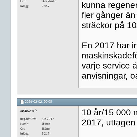
Ort
Stockholm
kunna regenere
Inlägg
2 467
fler gånger än
sträckor på 1
En 2017 har in
maskinskadeför
varje service ä
anvisningar, o
2026-02-02,
00:05
10 år/15 000 m
candyweiss
Reg.datum
jun 2017
2017, uttagen
Namn
Stefan
Ort
Skåne
Inlägg
2 217