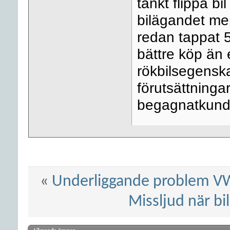
tänkt flippa bi
bilägandet me
redan tappat 5
bättre köp än
rökbilsegensk
förutsättningar
begagnatkund
«
Underliggande problem VW 
Missljud när bil