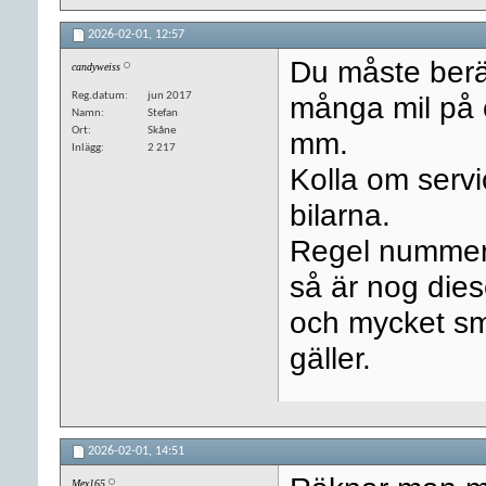
2026-02-01,
12:57
Du måste berä
candyweiss
Reg.datum
jun 2017
många mil på e
Namn
Stefan
Ort
Skåne
mm.
Inlägg
2 217
Kolla om servi
bilarna.
Regel nummer 
så är nog dies
och mycket sm
gäller.
2026-02-01,
14:51
Mex165