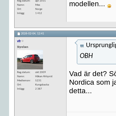
Reg.datum
apr 2015
modellen...
Namn
Mex
Ort
Norge
Inlägg
1 412
2026-02-04,
12:41
vfr
Ursprungli
Styrelsen
OBH
Vad är det? S
Reg.datum
okt 2009
Namn
Håkan Ahlqvist
Nordica som jag
Medlemsnr
5231
Ort
Kungsbacka
detta...
Inlägg
2 387