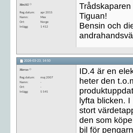
Trådskaparen f
Mex165
Reg.datum
apr 2015
Tiguan!
Namn
Mex
Ort
Norge
Bensin och die
Inlägg
1 412
andrahandsvär
2026-03-23,
14:50
ID.4 är en ele
Marcus
Reg.datum
maj 2007
heter den t.o.
Namn
-
Ort
-
produktuppdate
Inlägg
5 545
lyfta blicken. 
stort värdetap
den som köper
bil för pengar