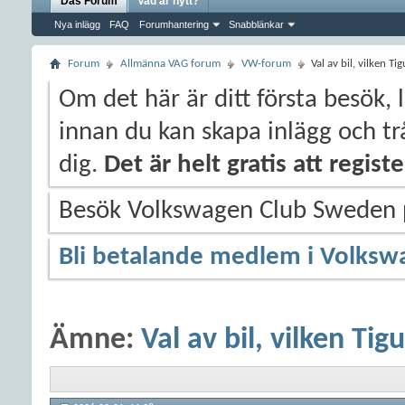
Das Forum
Vad är nytt?
Nya inlägg
FAQ
Forumhantering
Snabblänkar
Forum
Allmänna VAG forum
VW-forum
Val av bil, vilken Ti
Om det här är ditt första besök, 
innan du kan skapa inlägg och trå
dig.
Det är helt gratis att regis
Besök Volkswagen Club Sweden
Bli betalande medlem i Volksw
Ämne:
Val av bil, vilken Tig