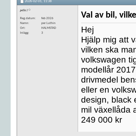
2026-02-01,
11:38
pelle.l
Val av bil, vil
Reg.datum
feb 2026
Namn
per Luthin
Hej
Ort
HALMSTAD
Inlägg
3
Hjälp mig att 
vilken ska ma
volkswagen tig
modellår 2017 
drivmedel bens
eller en volks
design, black 
mil växellåda 
249 000 kr