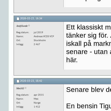
2026-03-23,
16:34
Ett klassiskt
AndySwede
Reg.datum
jul 2019
tänker sig för.
Namn
Andreas VCDS VCP
Ort
Stockholm
iskall på mark
Inlägg
2 467
senare - utan 
här.
2026-03-23,
16:42
Senare blev d
Mex165
Reg.datum
apr 2015
Namn
Mex
Ort
Norge
En bensin Tigu
Inlägg
1 412