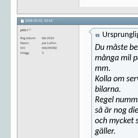
2026-02-02,
10:14
pelle.l
Ursprungli
Reg.datum
feb 2026
Namn
per Luthin
Du måste be
Ort
HALMSTAD
Inlägg
3
många mil på
mm.
Kolla om ser
bilarna.
Regel nummer
så är nog di
och mycket 
gäller.