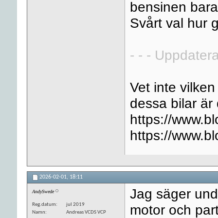
bensinen bara
Svårt val hur
- - - Uppdatera
Vet inte vilke
dessa bilar är 
https://www.bl
https://www.bl
2026-02-01,
18:11
Jag säger undv
AndySwede
Reg.datum
jul 2019
motor och parti
Namn
Andreas VCDS VCP