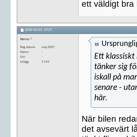
ett väldigt bra
2026-03-23,
19:27
Marcus
Ursprungli
Reg.datum
maj 2007
Namn
-
Ett klassisk
Ort
-
Inlägg
5 545
tänker sig fö
iskall på mar
senare - uta
här.
När bilen reda
det avsevärt l