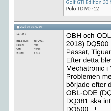
Golf GTI Edition 30 
Polo TDI90 -12
2026-02-05,
07:05
OBH och ODL är
Mex165
Reg.datum
apr 2015
2018) DQ500 
Namn
Mex
Ort
Norge
Passat, Tigua
Inlägg
1 412
Efter detta bl
Mechatronic i 
Problemen med
började efte
OBL-ODE (DQ
DQ381 ska int
DQ500...!