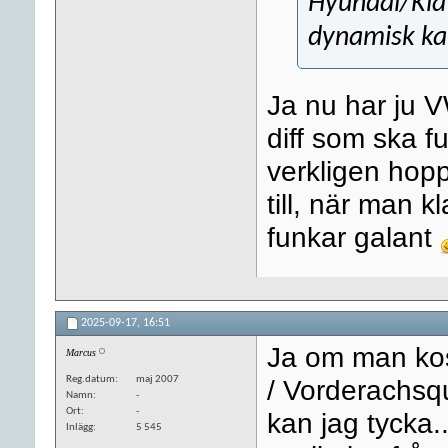
Hyundai/Kia
dynamisk kat
Ja nu har ju V
diff som ska fu
verkligen hopp
till, när man 
funkar galant
2025-09-17,
16:51
Ja om man ko
Marcus
Reg.datum
maj 2007
/ Vorderachsqu
Namn
-
Ort
-
kan jag tycka
Inlägg
5 545