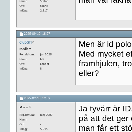
Namn
Stefan
Ort
Skåne
Inlägg
2 217
2025-09-10,
18:27
Men är id pol
ClubGTI
Medlem
Med mycket eff
Reg.datum
jan 2025
Namn
I-B
framhjulen, tro
Ort
Landet
Inlägg
8
eller?
2025-09-10,
19:59
Ja tyvärr är I
Marcus
Reg.datum
maj 2007
på att det ger
Namn
-
Ort
-
man får ett st
Inlägg
5 545