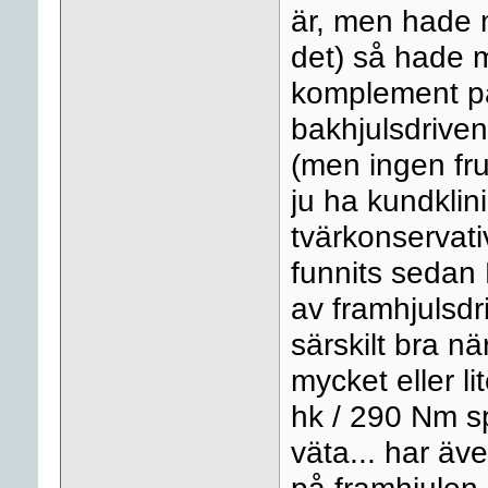
är, men hade ma
det) så hade 
komplement på
bakhjulsdriven
(men ingen fru
ju ha kundkli
tvärkonservativ
funnits sedan 
av framhjulsdri
särskilt bra n
mycket eller l
hk / 290 Nm s
väta... har ä
på framhjulen,