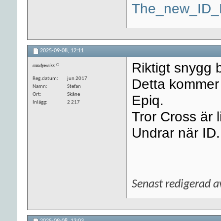
The_new_ID_P
2025-09-08,
12:11
Riktigt snygg b
candyweiss
Reg.datum
jun 2017
Detta kommer n
Namn
Stefan
Ort
Skåne
Epiq.
Inlägg
2 217
Tror Cross är l
Undrar när ID
Senast redigerad 
2025-09-08,
13:03