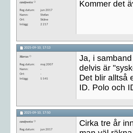
Kommer det ä
candyweiss
Reg.datum
jun 2017
Namn
Stefan
Ort
Skåne
Inlägg
2 217
2025-09-10,
17:13
Ja, i samband
Marcus
Reg.datum
maj 2007
delvis är "sys
Namn
-
Ort
-
Det blir alltså
Inlägg
5 545
ID. Polo och I
2025-09-10,
17:50
Cirka tre år i
candyweiss
Reg.datum
jun 2017
man väl räkn