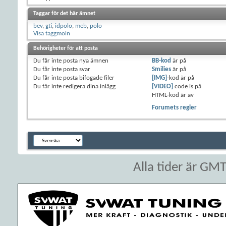
Taggar för det här ämnet
bev
,
gti
,
idpolo
,
meb
,
polo
Visa taggmoln
Behörigheter för att posta
Du
får inte
posta nya ämnen
BB-kod
är
på
Du
får inte
posta svar
Smilies
är
på
Du
får inte
posta bifogade filer
[IMG]
-kod är
på
Du
får inte
redigera dina inlägg
[VIDEO]
code is
på
HTML-kod är
av
Forumets regler
Alla tider är GM