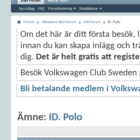
Das Forum
Vad är nytt?
Nya inlägg
FAQ
Forumhantering
Snabblänkar
Forum
Allmänna VAG forum
VW-forum
ID. Polo
Om det här är ditt första besök, 
innan du kan skapa inlägg och trå
dig.
Det är helt gratis att regis
Besök Volkswagen Club Sweden
Bli betalande medlem i Volksw
Ämne:
ID. Polo