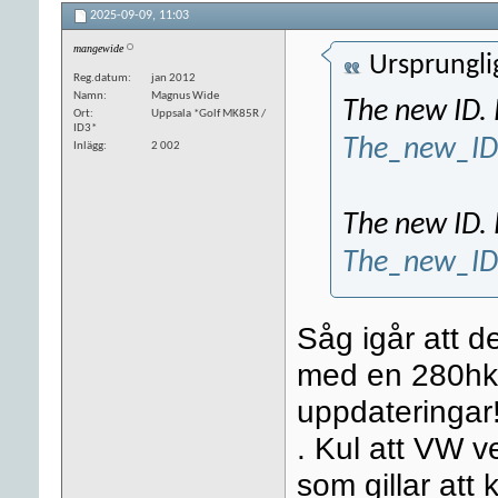
2025-09-09,
11:03
mangewide
Ursprungli
Reg.datum
jan 2012
Namn
Magnus Wide
The new ID. 
Ort
Uppsala *Golf MK85R /
ID3*
The_new_ID
Inlägg
2 002
The new ID. 
The_new_ID_
Såg igår att 
med en 280hk
uppdateringar!
. Kul att VW v
som gillar att