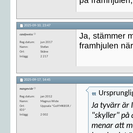
2025-09-10,
23:47
Ja, stämmer m
candyweiss
Reg.datum
jun 2017
framhjulen när
Namn
Stefan
Ort
Skåne
Inlägg
2 217
2025-09-17,
14:45
mangewide
Ursprungli
Reg.datum
jan 2012
Namn
Magnus Wide
Ja tyvärr är
Ort
Uppsala *Golf MK85R /
ID3*
"skyller" på 
Inlägg
2 002
menar att ma