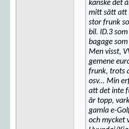
kanske det ä
mitt sätt at
stor frunk 
bil. ID.3 som
bagage som G
Men visst, V
gemene europ
frunk, trots 
osv... Min e
att det inte 
är topp, vark
gamla e-Gol
och mycket v