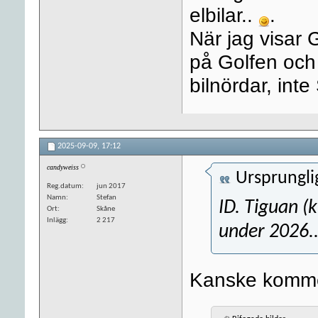
elbilar..
.
När jag visar 
på Golfen och 1
bilnördar, int
2025-09-09,
17:12
candyweiss
Ursprungli
Reg.datum
jun 2017
Namn
Stefan
ID. Tiguan (
Ort
Skåne
Inlägg
2 217
under 2026..
Kanske komme