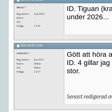
ID. Tiguan (kr
Marcus
Reg.datum
maj 2007
under 2026...
Namn
-
Ort
-
Inlägg
5 545
2025-09-08,
13:49
Gött att höra 
candyweiss
Reg.datum
jun 2017
ID. 4 gillar jag
Namn
Stefan
Ort
Skåne
stor.
Inlägg
2 217
Senast redigerad 