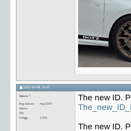
2025-09-08,
10:45
The new ID. P
Marcus
Reg.datum
maj 2007
The_new_ID_P
Namn
-
Ort
-
Inlägg
5 545
The new ID. P