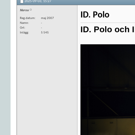
2025-09-03,
15:27
Marcus
ID. Polo
Reg.datum
maj 2007
Namn
-
ID. Polo och I
Ort
-
Inlägg
5 545