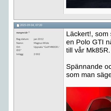
2025-09-04,
07:20
Läckert!, som 
mangewide
Reg.datum
jan 2012
en Polo GTI nä
Namn
Magnus Wide
Ort
Uppsala *Golf MK85R /
till vår Mk85R.
ID3*
Inlägg
2 002
Spännande och
som man säge