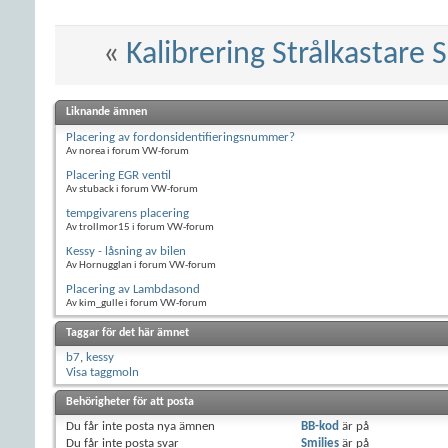
«
Kalibrering Strålkastare
Liknande ämnen
Placering av fordonsidentifieringsnummer?
Av norea i forum VW-forum
Placering EGR ventil
Av stuback i forum VW-forum
tempgivarens placering
Av trollmor15 i forum VW-forum
Kessy - låsning av bilen
Av Hornugglan i forum VW-forum
Placering av Lambdasond
Av kim_gulle i forum VW-forum
Taggar för det här ämnet
b7
,
kessy
Visa taggmoln
Behörigheter för att posta
Du
får inte
posta nya ämnen
BB-kod
är
på
Du
får inte
posta svar
Smilies
är
på