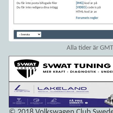
Du
får inte
posta bifogade filer
[IMG]
-kod är
på
Du
får inte
redigera dina inlägg
[VIDEO]
code is
på
HTML-kod är
av
Forumets regler
Alla tider är GM
© 2018
Volkswagen Club Swed