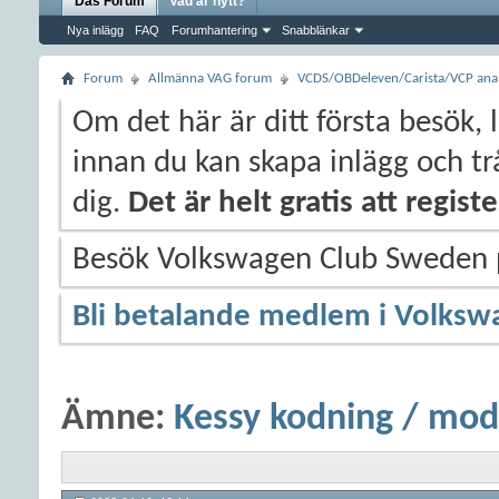
Das Forum
Vad är nytt?
Nya inlägg
FAQ
Forumhantering
Snabblänkar
Forum
Allmänna VAG forum
VCDS/OBDeleven/Carista/VCP anal
Om det här är ditt första besök, 
innan du kan skapa inlägg och trå
dig.
Det är helt gratis att regis
Besök Volkswagen Club Sweden
Bli betalande medlem i Volksw
Ämne:
Kessy kodning / modu