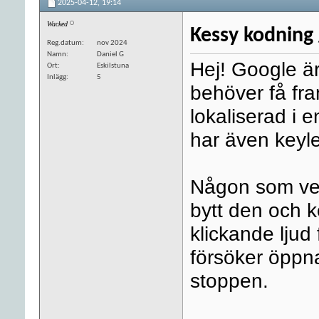
2025-04-12,
19:14
Wacked
Kessy kodning 
Reg.datum
nov 2024
Namn
Daniel G
Hej! Google är 
Ort
Eskilstuna
Inlägg
5
behöver få fra
lokaliserad i 
har även keyle
Någon som vet
bytt den och 
klickande ljud
försöker öppna
stoppen.