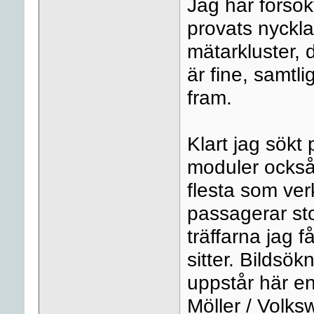
Jag har försökt
provats nycklar
mätarkluster, 
är fine, samtl
fram.
Klart jag sökt 
moduler också,
flesta som ver
passagerar sto
träffarna jag f
sitter. Bildsö
uppstår här enba
Möller / Volk