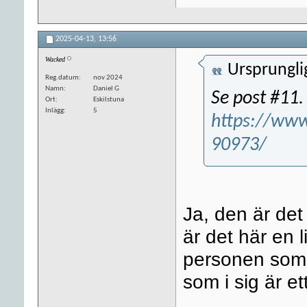
2025-04-13,
13:56
Wacked
Ursprungli
Reg.datum
nov 2024
Namn
Daniel G
Se post #11.
Ort
Eskilstuna
Inlägg
5
https://www
90973/
Ja, den är det
är det här en l
personen som 
som i sig är et