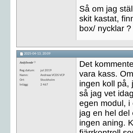
Så om jag stäl
skit kastat, 
box/ nycklar ?
2025-04-13,
20:09
Det kommenter
AndySwede
Reg.datum
jul 2019
vara kass. Om 
Namn
Andreas VCDS VCP
Ort
Stockholm
ingen koll på, 
Inlägg
2 467
så jag vet idag
egen modul, i 
jag en hel del
ingen aning. K
fjärrkontroll s