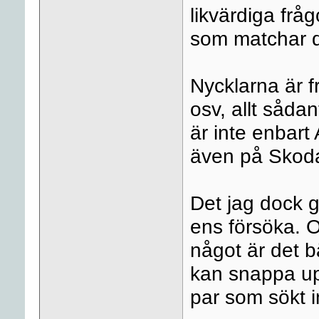
likvärdiga fråg
som matchar de
Nycklarna är f
osv, allt såda
är inte enbart
även på Skoda 
Det jag dock g
ens försöka. O
något är det b
kan snappa upp
par som sökt 