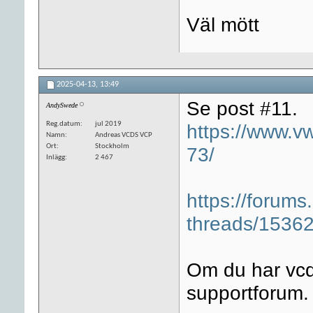
Väl mött
2025-04-13,
13:49
Se post #11.
AndySwede
Reg.datum
jul 2019
https://www.vw
Namn
Andreas VCDS VCP
Ort
Stockholm
73/
Inlägg
2 467
https://forum
threads/15362
Om du har vcds
supportforum.