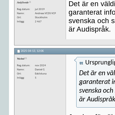
Det är en väldi
AndySwede
Reg.datum
jul 2019
garanterat inf
Namn
Andreas VCDS VCP
Ort
Stockholm
svenska och s
Inlägg
2 467
är Audispråk.
2025-04-13,
12:06
Wacked
Ursprungli
Reg.datum
nov 2024
Namn
Daniel G
Det är en väl
Ort
Eskilstuna
Inlägg
5
garanterat i
svenska och 
är Audispråk