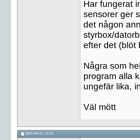
Har fungerat in
sensorer ger 
det någon ann
styrbox/datorb
efter det (blöt 
Några som hel
program alla 
ungefär lika, i
Väl mött
2025-04-13,
11:55